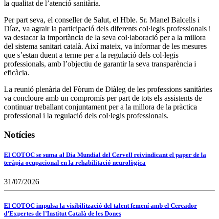
la qualitat de l’atenció sanitària.
Per part seva, el conseller de Salut, el Hble. Sr. Manel Balcells i
Díaz, va agrair la participació dels diferents col·legis professionals i
va destacar la importància de la seva col·laboració per a la millora
del sistema sanitari català. Així mateix, va informar de les mesures
que s’estan duent a terme per a la regulació dels col·legis
professionals, amb l’objectiu de garantir la seva transparència i
eficàcia.
La reunió plenària del Fòrum de Diàleg de les professions sanitàries
va concloure amb un compromís per part de tots els assistents de
continuar treballant conjuntament per a la millora de la pràctica
professional i la regulació dels col·legis professionals.
Notícies
El COTOC se suma al Dia Mundial del Cervell reivindicant el paper de la
teràpia ocupacional en la rehabilitació neurològica
31/07/2026
El COTOC impulsa la visibilització del talent femení amb el Cercador
d’Expertes de l’Institut Català de les Dones