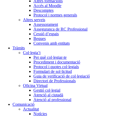
Altres formacions
Accés al Moodle
Descomptes
Protocol i normes generals
Altres serveis
Assessorament
Assegurança de RC Professional
Cessió d’espais
Beques
Convenis amb entitats
Tràmits
Col·legia’t
Per què col·legiar-te
Procediment i documentació
Protocol i quotes col·legials
Formulari de sol·licitud
Guia de verificació de col·legiació
Directori de Professionals
Oficina Virtual
Gestió col·legial
Atenció al ciutadà
Atenció al professional
Comunicació
Actualitat
Notícies