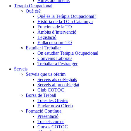
Altres documents
Terapia Ocupacional
Què és?
Què és la Teràpia Ocupacional?
Història de la TO a Catalunya
Funcions de la TO
Àmbits d’intervenció
Legislació
Enllaços sobre TO
Estudiar i Treballar
On estudiar Teràpia Ocupacional
Convenis Laborals
Treballar a l’estranger
Serveis
Serveis que us oferim
Serveis als col·legiats
Serveis al precol·legiat
Club COTOC
Borsa de Treball
Totes les Ofertes
Enviar nova Oferta
Formació Contínua
Presentació
Tots els cursos
Cursos COTOC