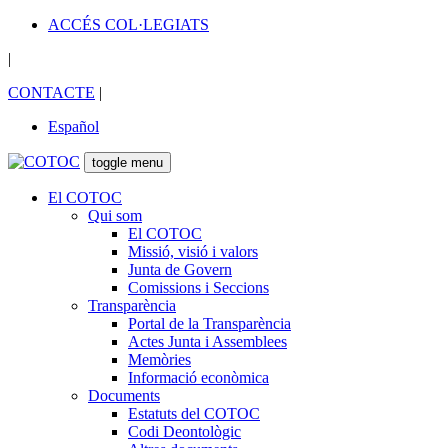
ACCÉS COL·LEGIATS
|
CONTACTE
|
Español
toggle menu
El COTOC
Qui som
El COTOC
Missió, visió i valors
Junta de Govern
Comissions i Seccions
Transparència
Portal de la Transparència
Actes Junta i Assemblees
Memòries
Informació econòmica
Documents
Estatuts del COTOC
Codi Deontològic