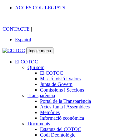
ACCÉS COL·LEGIATS
|
CONTACTE
|
Español
toggle menu
El COTOC
Qui som
El COTOC
Missió, visió i valors
Junta de Govern
Comissions i Seccions
Transparència
Portal de la Transparència
Actes Junta i Assemblees
Memòries
Informació econòmica
Documents
Estatuts del COTOC
Codi Deontològic