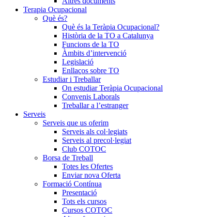
Altres documents
Terapia Ocupacional
Què és?
Què és la Teràpia Ocupacional?
Història de la TO a Catalunya
Funcions de la TO
Àmbits d’intervenció
Legislació
Enllaços sobre TO
Estudiar i Treballar
On estudiar Teràpia Ocupacional
Convenis Laborals
Treballar a l’estranger
Serveis
Serveis que us oferim
Serveis als col·legiats
Serveis al precol·legiat
Club COTOC
Borsa de Treball
Totes les Ofertes
Enviar nova Oferta
Formació Contínua
Presentació
Tots els cursos
Cursos COTOC