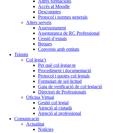
Altres formacions
Accés al Moodle
Descomptes
Protocol i normes generals
Altres serveis
Assessorament
Assegurança de RC Professional
Cessió d’espais
Beques
Convenis amb entitats
Tràmits
Col·legia’t
Per què col·legiar-te
Procediment i documentació
Protocol i quotes col·legials
Formulari de sol·licitud
Guia de verificació de col·legiació
Directori de Professionals
Oficina Virtual
Gestió col·legial
Atenció al ciutadà
Atenció al professional
Comunicació
Actualitat
Notícies