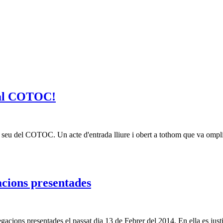
4 al COTOC!
 a la seu del COTOC. Un acte d'entrada lliure i obert a tothom que 
acions presentades
acions presentades el passat dia 13 de Febrer del 2014. En ella es justi