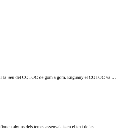
va omplir la Seu del COTOC de gom a gom. Enguany el COTOC va …
fiquen alguns dels temes assenyalats en el text de les …