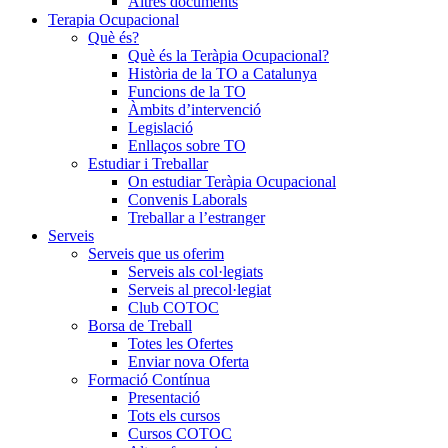
Altres documents
Terapia Ocupacional
Què és?
Què és la Teràpia Ocupacional?
Història de la TO a Catalunya
Funcions de la TO
Àmbits d’intervenció
Legislació
Enllaços sobre TO
Estudiar i Treballar
On estudiar Teràpia Ocupacional
Convenis Laborals
Treballar a l’estranger
Serveis
Serveis que us oferim
Serveis als col·legiats
Serveis al precol·legiat
Club COTOC
Borsa de Treball
Totes les Ofertes
Enviar nova Oferta
Formació Contínua
Presentació
Tots els cursos
Cursos COTOC