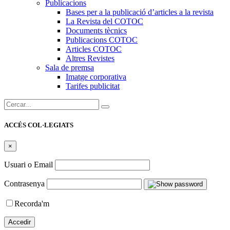
Publicacions
Bases per a la publicació d’articles a la revista
La Revista del COTOC
Documents tècnics
Publicacions COTOC
Articles COTOC
Altres Revistes
Sala de premsa
Imatge corporativa
Tarifes publicitat
Cercar:
ACCÉS COL·LEGIATS
×
Usuari o Email
Contrasenya
Recorda'm