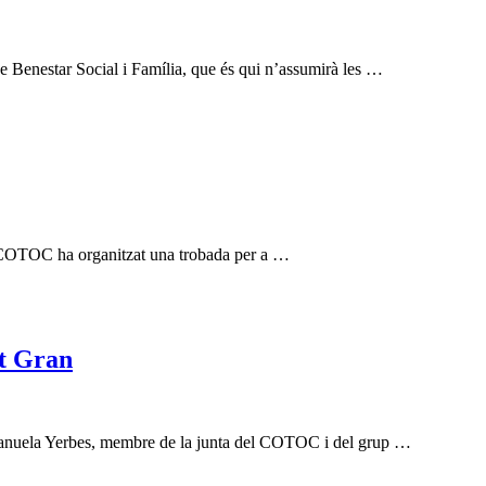
de Benestar Social i Família, que és qui n’assumirà les …
 el COTOC ha organitzat una trobada per a …
nt Gran
. Manuela Yerbes, membre de la junta del COTOC i del grup …