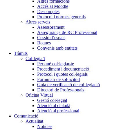
Altres formacions
Accés al Moodle
Descomptes
Protocol i normes generals
Altres serveis
Assessorament
Assegurança de RC Professional
Cessió d’espais
Beques
Convenis amb entitats
Tràmits
Col·legia’t
Per què col·legiar-te
Procediment i documentació
Protocol i quotes col·legials
Formulari de sol·licitud
Guia de verificació de col·legiació
Directori de Professionals
Oficina Virtual
Gestió col·legial
Atenció al ciutadà
Atenció al professional
Comunicació
Actualitat
Notícies