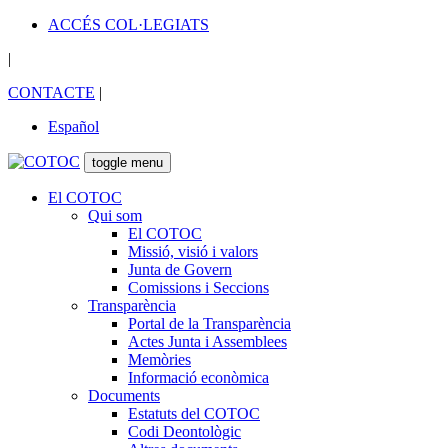
ACCÉS COL·LEGIATS
|
CONTACTE
|
Español
toggle menu
El COTOC
Qui som
El COTOC
Missió, visió i valors
Junta de Govern
Comissions i Seccions
Transparència
Portal de la Transparència
Actes Junta i Assemblees
Memòries
Informació econòmica
Documents
Estatuts del COTOC
Codi Deontològic