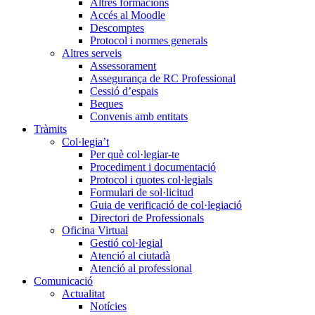
Altres formacions
Accés al Moodle
Descomptes
Protocol i normes generals
Altres serveis
Assessorament
Assegurança de RC Professional
Cessió d’espais
Beques
Convenis amb entitats
Tràmits
Col·legia’t
Per què col·legiar-te
Procediment i documentació
Protocol i quotes col·legials
Formulari de sol·licitud
Guia de verificació de col·legiació
Directori de Professionals
Oficina Virtual
Gestió col·legial
Atenció al ciutadà
Atenció al professional
Comunicació
Actualitat
Notícies