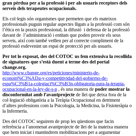
gran pèrdua per a la professió i per als usuaris receptors dels
serveis dels terapeutes ocupacionals.
Els col·legis són organismes que permeten que els mateixos
professionals puguin regular aspectes lligats a la professió com són
l’ètica en la praxis professional, la difusió i defensa de la professió
davant de l’administració i entitats que poden proveir els seus
serveis, així com també vetllen per al correcte compliment de la
professió esdevenint un espai de protecció per als usuaris.
Per tot lo exposat, des del COTOC us fem extensiva la recollida
de signatures que s’està duent a terme des del portal
change.org.
http://www.change.org/es/peticiones/ministerio-de-
econom%C3%ADa-y-competitividad-del-gobierno-de-
espa%C3%B1a-colegiaci%C3%B3n-obligatoria-para-la-terapia-
ocupacional-en-la-ley-de-s-p
, és una manera de
poder mostrar la
disconformitat amb l’avantprojecte
de llei que deixa fora de la
col·legiació obligatòria a la Teràpia Ocupacional en detriment
d’altres professions com la Psicologia, la Medicina, la Fisioteràpia o
la Infermeria.
Des del COTOC seguirem de prop les qüestions que facin
referència a l’anomenat avantprojecte de llei de la mateixa manera
que hem iniciat i mantindrem mobilitzacions per a argumentar