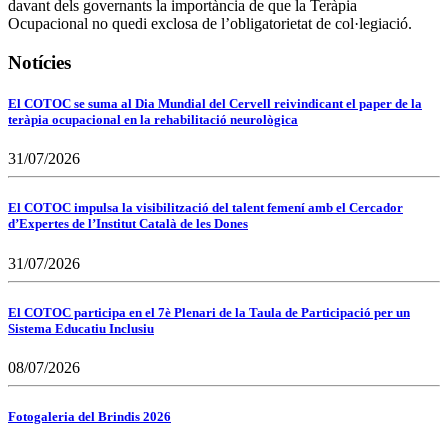
davant dels governants la importància de que la Teràpia
Ocupacional no quedi exclosa de l’obligatorietat de col·legiació.
Notícies
El COTOC se suma al Dia Mundial del Cervell reivindicant el paper de la
teràpia ocupacional en la rehabilitació neurològica
31/07/2026
El COTOC impulsa la visibilització del talent femení amb el Cercador
d’Expertes de l’Institut Català de les Dones
31/07/2026
El COTOC participa en el 7è Plenari de la Taula de Participació per un
Sistema Educatiu Inclusiu
08/07/2026
Fotogaleria del Brindis 2026