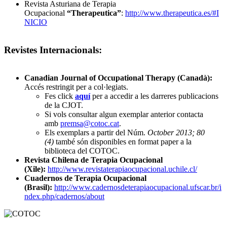
Revista Asturiana de Terapia
Ocupacional
“Therapeutica”
:
http://www.therapeutica.es/#I
NICIO
Revistes Internacionals
:
Canadian Journal of Occupational Therapy (Canadà):
Accés restringit per a col·legiats.
Fes click
aquí
per a accedir a les darreres publicacions
de la CJOT.
Si vols consultar algun exemplar anterior contacta
amb
premsa@cotoc.cat
.
Els exemplars a partir del Núm.
October 2013; 80
(4)
també són disponibles en format paper a la
biblioteca del COTOC.
Revista Chilena de Terapia Ocupacional
(Xile):
http://www.revistaterapiaocupacional.uchile.cl/
Cuadernos de Terapia Ocupacional
(Brasil):
http://www.cadernosdeterapiaocupacional.ufscar.br/i
ndex.php/cadernos/about