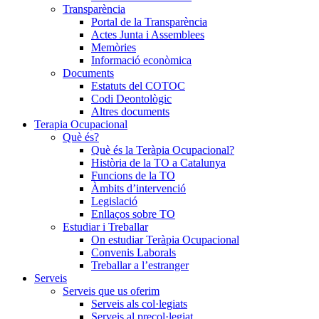
Transparència
Portal de la Transparència
Actes Junta i Assemblees
Memòries
Informació econòmica
Documents
Estatuts del COTOC
Codi Deontològic
Altres documents
Terapia Ocupacional
Què és?
Què és la Teràpia Ocupacional?
Història de la TO a Catalunya
Funcions de la TO
Àmbits d’intervenció
Legislació
Enllaços sobre TO
Estudiar i Treballar
On estudiar Teràpia Ocupacional
Convenis Laborals
Treballar a l’estranger
Serveis
Serveis que us oferim
Serveis als col·legiats
Serveis al precol·legiat