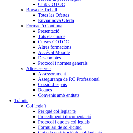
Club COTOC
Borsa de Treball
Totes les Ofertes
Enviar nova Oferta
Formació Contínua
Presentació
Tots els cursos
Cursos COTOC
Altres formacions
Accés al Moodle
Descomptes
Protocol i normes generals
Altres serveis
Assessorament
Assegurança de RC Professional
Cessió d’espais
Beques
Convenis amb entitats
Tràmits
Col·legia’t
Per què col·legiar-te
Procediment i documentació
Protocol i quotes col·legials
Formulari de sol·licitud
Guia de verificació de col·legiació