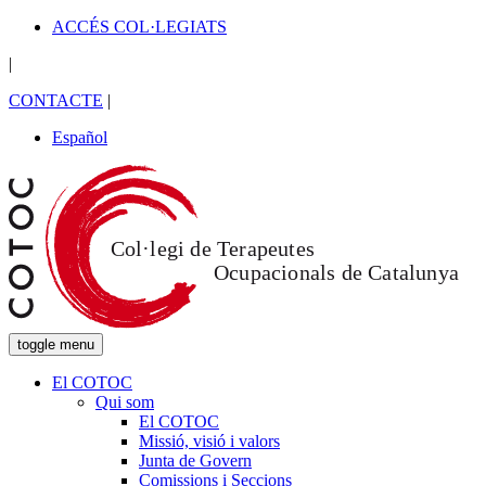
ACCÉS COL·LEGIATS
|
CONTACTE
|
Español
toggle menu
El COTOC
Qui som
El COTOC
Missió, visió i valors
Junta de Govern
Comissions i Seccions