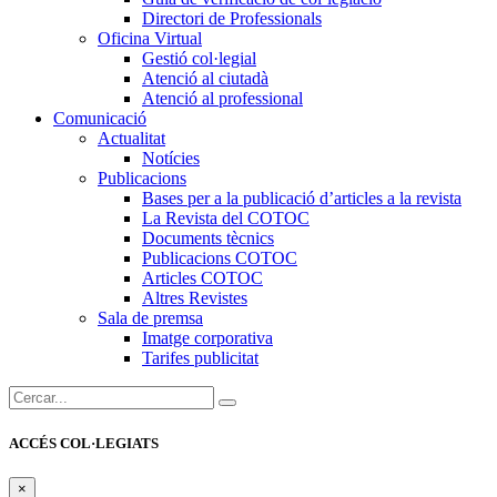
Directori de Professionals
Oficina Virtual
Gestió col·legial
Atenció al ciutadà
Atenció al professional
Comunicació
Actualitat
Notícies
Publicacions
Bases per a la publicació d’articles a la revista
La Revista del COTOC
Documents tècnics
Publicacions COTOC
Articles COTOC
Altres Revistes
Sala de premsa
Imatge corporativa
Tarifes publicitat
Cercar:
ACCÉS COL·LEGIATS
×