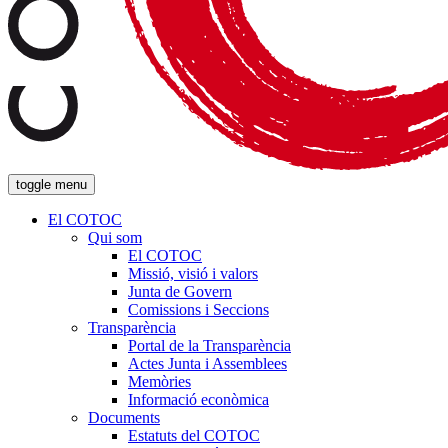
toggle menu
El COTOC
Qui som
El COTOC
Missió, visió i valors
Junta de Govern
Comissions i Seccions
Transparència
Portal de la Transparència
Actes Junta i Assemblees
Memòries
Informació econòmica
Documents
Estatuts del COTOC