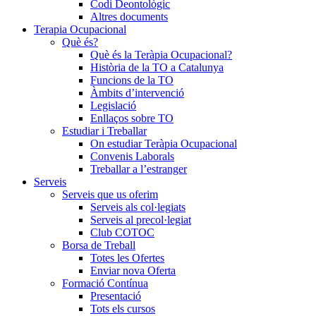
Codi Deontològic
Altres documents
Terapia Ocupacional
Què és?
Què és la Teràpia Ocupacional?
Història de la TO a Catalunya
Funcions de la TO
Àmbits d’intervenció
Legislació
Enllaços sobre TO
Estudiar i Treballar
On estudiar Teràpia Ocupacional
Convenis Laborals
Treballar a l’estranger
Serveis
Serveis que us oferim
Serveis als col·legiats
Serveis al precol·legiat
Club COTOC
Borsa de Treball
Totes les Ofertes
Enviar nova Oferta
Formació Contínua
Presentació
Tots els cursos