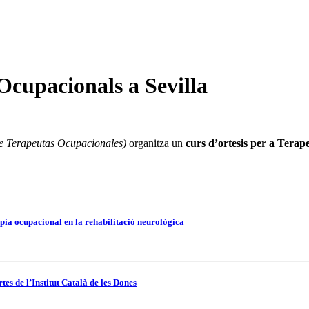
Ocupacionals a Sevilla
de Terapeutas Ocupacionales)
organitza un
curs d’ortesis per a Terap
pia ocupacional en la rehabilitació neurològica
es de l’Institut Català de les Dones