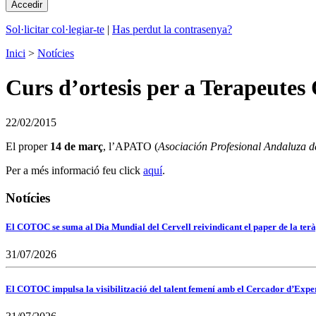
Sol·licitar col·legiar-te
|
Has perdut la contrasenya?
Inici
>
Notícies
Curs d’ortesis per a Terapeutes 
22/02/2015
El proper
14 de març
, l’APATO (
Asociación Profesional Andaluza 
Per a més informació feu click
aquí
.
Notícies
El COTOC se suma al Dia Mundial del Cervell reivindicant el paper de la terà
31/07/2026
El COTOC impulsa la visibilització del talent femení amb el Cercador d’Expert