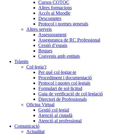
Cursos COTOC
Altres formacions
Accés al Moodle
Descomptes
Protocol i normes generals
Altres serveis
Assessorament
Assegurança de RC Professional
Cessió d’espais
Beques
Convenis amb entitats
Tràmits
Col·legia’t
Per què col·legiar-te
Procediment i documentació
Protocol i quotes col·legials
Formulari de sol·licitud
Guia de verificació de col·legiació
Directori de Professionals
Oficina Virtual
Gestió col·legial
Atenció al ciutadà
Atenció al professional
Comunicació
Actualitat