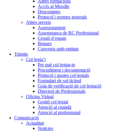
Altres formacions
Accés al Moodle
Descomptes
Protocol i normes generals
Altres serveis
Assessorament
Assegurança de RC Professional
Cessió d’espais
Beques
Convenis amb entitats
Tràmits
Col·legia’t
Per què col·legiar-te
Procediment i documentació
Protocol i quotes col·legials
Formulari de sol·licitud
Guia de verificació de col·legiació
Directori de Professionals
Oficina Virtual
Gestió col·legial
Atenció al ciutadà
Atenció al professional
Comunicació
Actualitat
Notícies