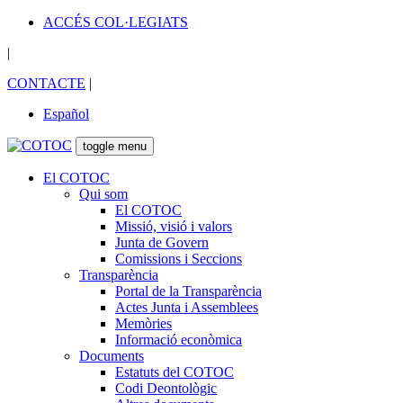
ACCÉS COL·LEGIATS
|
CONTACTE
|
Español
toggle menu
El COTOC
Qui som
El COTOC
Missió, visió i valors
Junta de Govern
Comissions i Seccions
Transparència
Portal de la Transparència
Actes Junta i Assemblees
Memòries
Informació econòmica
Documents
Estatuts del COTOC
Codi Deontològic