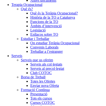
Altres documents
Terapia Ocupacional
Què és?
Què és la Teràpia Ocupacional?
Història de la TO a Catalunya
Funcions de la TO
Àmbits d’intervenció
Legislació
Enllaços sobre TO
Estudiar i Treballar
On estudiar Teràpia Ocupacional
Convenis Laborals
Treballar a l’estranger
Serveis
Serveis que us oferim
Serveis als col·legiats
Serveis al precol·legiat
Club COTOC
Borsa de Treball
Totes les Ofertes
Enviar nova Oferta
Formació Contínua
Presentació
Tots els cursos
Cursos COTOC