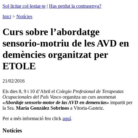
Sol·licitar col·legiar-te
|
Has perdut la contrasenya?
Inici
>
Notícies
Curs sobre l’abordatge
sensorio-motriu de les AVD en
demències organitzat per
ETOLE
21/02/2016
Els dies 8, 9 i 10 d’Abril el
Colegio Profesional de Terapeutas
Ocupacionales del País Vasco
organitza un curs anomenat
«
Abordaje sensorio-motor de las AVD en demencias
«
impartit per
la Sra.
María González Sobrinos
a Vitoria-Gasteiz.
Per a més informació feu click
aquí
.
Notícies