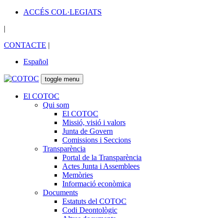
ACCÉS COL·LEGIATS
|
CONTACTE
|
Español
toggle menu
El COTOC
Qui som
El COTOC
Missió, visió i valors
Junta de Govern
Comissions i Seccions
Transparència
Portal de la Transparència
Actes Junta i Assemblees
Memòries
Informació econòmica
Documents
Estatuts del COTOC
Codi Deontològic