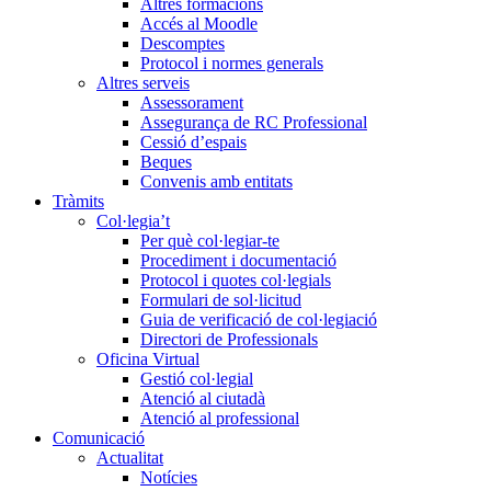
Altres formacions
Accés al Moodle
Descomptes
Protocol i normes generals
Altres serveis
Assessorament
Assegurança de RC Professional
Cessió d’espais
Beques
Convenis amb entitats
Tràmits
Col·legia’t
Per què col·legiar-te
Procediment i documentació
Protocol i quotes col·legials
Formulari de sol·licitud
Guia de verificació de col·legiació
Directori de Professionals
Oficina Virtual
Gestió col·legial
Atenció al ciutadà
Atenció al professional
Comunicació
Actualitat
Notícies