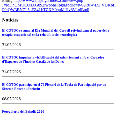
Enllaç:
http://www.campaign-index.com/view.php?
J=rdDhOMUCOsXG892fwpohsFpg&fbclid=IwAR0W4XFVDKbFX
P9rQW3BN7Jt5oFZ4LbTZXY0quMiHv8V1qlBodI
Notícies
El COTOC se suma al Dia Mundial del Cervell reivindicant el paper de la
teràpia ocupacional en la rehabilitació neurològica
31/07/2026
El COTOC impulsa la visibilització del talent femení amb el Cercador
d’Expertes de l’Institut Català de les Dones
31/07/2026
El COTOC participa en el 7è Plenari de la Taula de Participació per un
Sistema Educatiu Inclusiu
08/07/2026
Fotogaleria del Brindis 2026