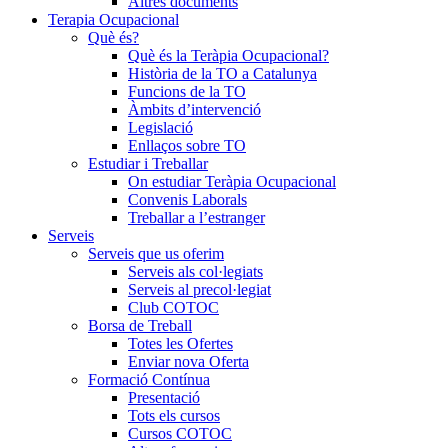
Altres documents
Terapia Ocupacional
Què és?
Què és la Teràpia Ocupacional?
Història de la TO a Catalunya
Funcions de la TO
Àmbits d’intervenció
Legislació
Enllaços sobre TO
Estudiar i Treballar
On estudiar Teràpia Ocupacional
Convenis Laborals
Treballar a l’estranger
Serveis
Serveis que us oferim
Serveis als col·legiats
Serveis al precol·legiat
Club COTOC
Borsa de Treball
Totes les Ofertes
Enviar nova Oferta
Formació Contínua
Presentació
Tots els cursos
Cursos COTOC