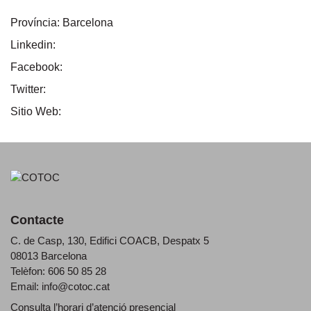
Província:
Barcelona
Linkedin:
Facebook:
Twitter:
Sitio Web:
Contacte
C. de Casp, 130, Edifici COACB, Despatx 5
08013 Barcelona
Telèfon: 606 50 85 28
Email:
info@cotoc.cat
Consulta l’horari d’
atenció presencial