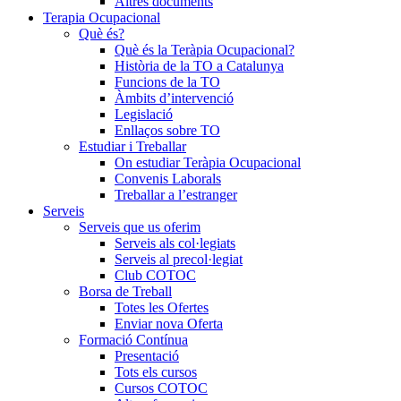
Altres documents
Terapia Ocupacional
Què és?
Què és la Teràpia Ocupacional?
Història de la TO a Catalunya
Funcions de la TO
Àmbits d’intervenció
Legislació
Enllaços sobre TO
Estudiar i Treballar
On estudiar Teràpia Ocupacional
Convenis Laborals
Treballar a l’estranger
Serveis
Serveis que us oferim
Serveis als col·legiats
Serveis al precol·legiat
Club COTOC
Borsa de Treball
Totes les Ofertes
Enviar nova Oferta
Formació Contínua
Presentació
Tots els cursos
Cursos COTOC