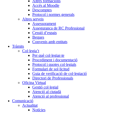
Altres formacions
Accés al Moodle
Descomptes
Protocol i normes generals
Altres serveis
Assessorament
Assegurança de RC Professional
Cessió d’espais
Beques
Convenis amb entitats
Tràmits
Col·legia’t
Per què col·legiar-te
Procediment i documentació
Protocol i quotes col·legials
Formulari de sol·licitud
Guia de verificació de col·legiació
Directori de Professionals
Oficina Virtual
Gestió col·legial
Atenció al ciutadà
Atenció al professional
Comunicació
Actualitat
Notícies