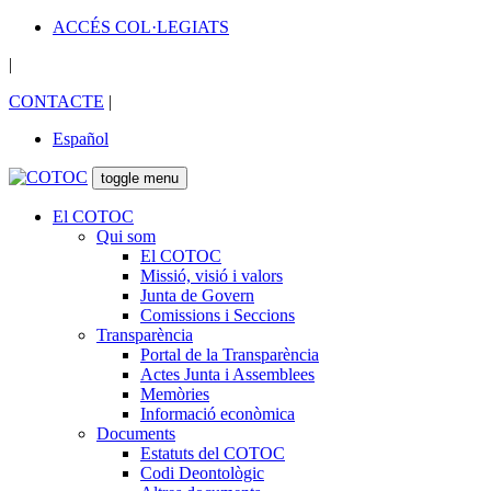
ACCÉS COL·LEGIATS
|
CONTACTE
|
Español
toggle menu
El COTOC
Qui som
El COTOC
Missió, visió i valors
Junta de Govern
Comissions i Seccions
Transparència
Portal de la Transparència
Actes Junta i Assemblees
Memòries
Informació econòmica
Documents
Estatuts del COTOC
Codi Deontològic