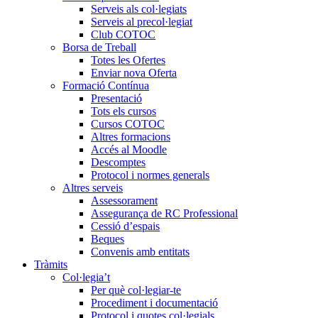
Serveis als col·legiats
Serveis al precol·legiat
Club COTOC
Borsa de Treball
Totes les Ofertes
Enviar nova Oferta
Formació Contínua
Presentació
Tots els cursos
Cursos COTOC
Altres formacions
Accés al Moodle
Descomptes
Protocol i normes generals
Altres serveis
Assessorament
Assegurança de RC Professional
Cessió d’espais
Beques
Convenis amb entitats
Tràmits
Col·legia’t
Per què col·legiar-te
Procediment i documentació
Protocol i quotes col·legials