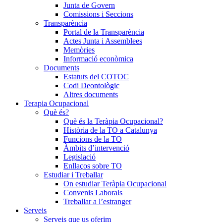
Junta de Govern
Comissions i Seccions
Transparència
Portal de la Transparència
Actes Junta i Assemblees
Memòries
Informació econòmica
Documents
Estatuts del COTOC
Codi Deontològic
Altres documents
Terapia Ocupacional
Què és?
Què és la Teràpia Ocupacional?
Història de la TO a Catalunya
Funcions de la TO
Àmbits d’intervenció
Legislació
Enllaços sobre TO
Estudiar i Treballar
On estudiar Teràpia Ocupacional
Convenis Laborals
Treballar a l’estranger
Serveis
Serveis que us oferim