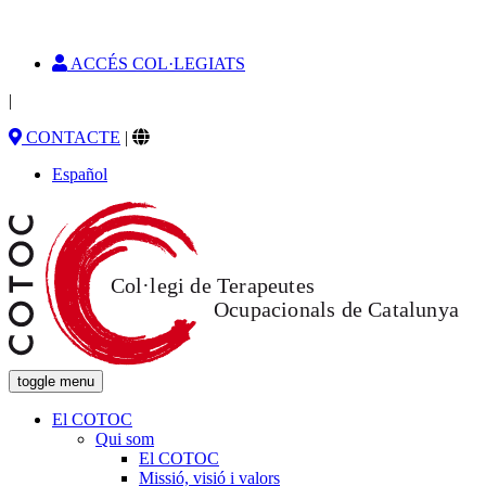
ACCÉS COL·LEGIATS
|
CONTACTE
|
Español
toggle menu
El COTOC
Qui som
El COTOC
Missió, visió i valors