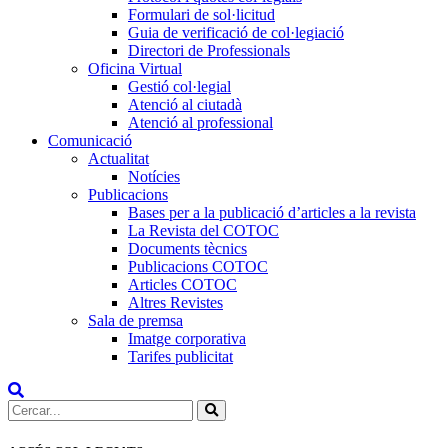
Formulari de sol·licitud
Guia de verificació de col·legiació
Directori de Professionals
Oficina Virtual
Gestió col·legial
Atenció al ciutadà
Atenció al professional
Comunicació
Actualitat
Notícies
Publicacions
Bases per a la publicació d’articles a la revista
La Revista del COTOC
Documents tècnics
Publicacions COTOC
Articles COTOC
Altres Revistes
Sala de premsa
Imatge corporativa
Tarifes publicitat
Cercar: