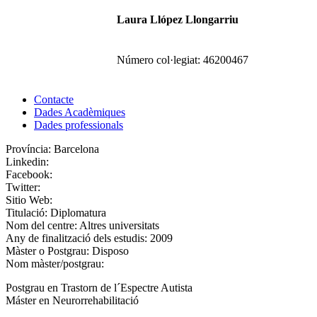
Laura Llópez Llongarriu
Número col·legiat:
46200467
Contacte
Dades Acadèmiques
Dades professionals
Província:
Barcelona
Linkedin:
Facebook:
Twitter:
Sitio Web:
Titulació:
Diplomatura
Nom del centre:
Altres universitats
Any de finalització dels estudis:
2009
Màster o Postgrau:
Disposo
Nom màster/postgrau:
Postgrau en Trastorn de l´Espectre Autista
Máster en Neurorrehabilitació