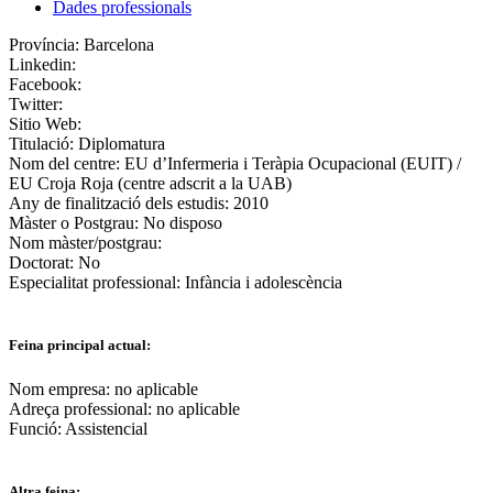
Dades professionals
Província:
Barcelona
Linkedin:
Facebook:
Twitter:
Sitio Web:
Titulació:
Diplomatura
Nom del centre:
EU d’Infermeria i Teràpia Ocupacional (EUIT) /
EU Croja Roja (centre adscrit a la UAB)
Any de finalització dels estudis:
2010
Màster o Postgrau:
No disposo
Nom màster/postgrau:
Doctorat:
No
Especialitat professional:
Infància i adolescència
Feina principal actual:
Nom empresa:
no aplicable
Adreça professional:
no aplicable
Funció:
Assistencial
Altra feina: