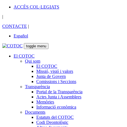
ACCÉS COL·LEGIATS
|
CONTACTE
|
Español
toggle menu
El COTOC
Qui som
El COTOC
Missió, visió i valors
Junta de Govern
Comissions i Seccions
Transparència
Portal de la Transparència
Actes Junta i Assemblees
Memòries
Informació econòmica
Documents
Estatuts del COTOC
Codi Deontològic