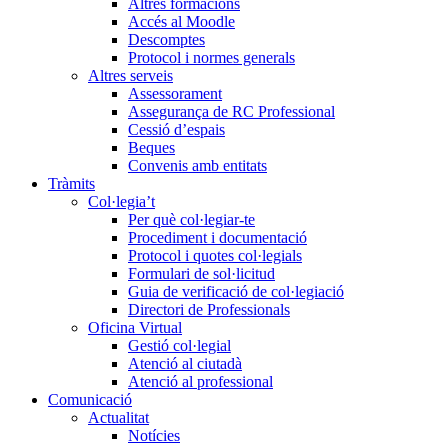
Altres formacions
Accés al Moodle
Descomptes
Protocol i normes generals
Altres serveis
Assessorament
Assegurança de RC Professional
Cessió d’espais
Beques
Convenis amb entitats
Tràmits
Col·legia’t
Per què col·legiar-te
Procediment i documentació
Protocol i quotes col·legials
Formulari de sol·licitud
Guia de verificació de col·legiació
Directori de Professionals
Oficina Virtual
Gestió col·legial
Atenció al ciutadà
Atenció al professional
Comunicació
Actualitat
Notícies