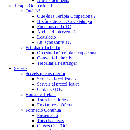
Altres documents
Terapia Ocupacional
Què és?
Què és la Teràpia Ocupacional?
Història de la TO a Catalunya
Funcions de la TO
Àmbits d’intervenció
Legislació
Enllaços sobre TO
Estudiar i Treballar
On estudiar Teràpia Ocupacional
Convenis Laborals
Treballar a l’estranger
Serveis
Serveis que us oferim
Serveis als col·legiats
Serveis al precol·legiat
Club COTOC
Borsa de Treball
Totes les Ofertes
Enviar nova Oferta
Formació Contínua
Presentació
Tots els cursos
Cursos COTOC