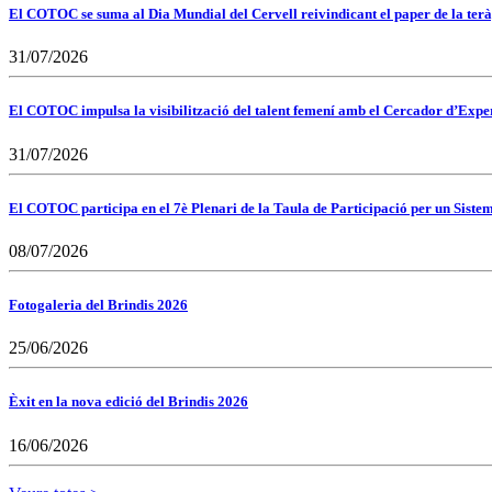
El COTOC se suma al Dia Mundial del Cervell reivindicant el paper de la terà
31/07/2026
El COTOC impulsa la visibilització del talent femení amb el Cercador d’Expert
31/07/2026
El COTOC participa en el 7è Plenari de la Taula de Participació per un Siste
08/07/2026
Fotogaleria del Brindis 2026
25/06/2026
Èxit en la nova edició del Brindis 2026
16/06/2026