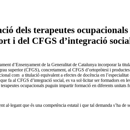
ió dels terapeutes ocupacional
ort i del CFGS d’integració socia
rtament d’Ensenyament de la Generalitat de Catalunya incorporar la ti
e grau superior (CFGS), concretament, al CFGS d’ortopròtesi i productes
cional com a titulació equivalent a efectes de docència en l’especialitat 
que fa al CFGS d’integració social, es va sol·licitar ser formadors en les
s terapeutes ocupacionals puguin impartir formació en diferents unitats f
 al·legant que és una competència estatal i que tal demanda s’ha de so