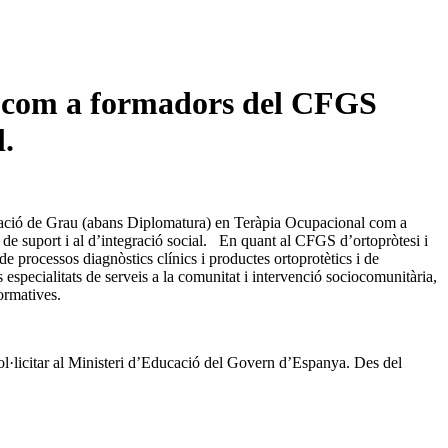
s com a formadors del CFGS
l.
tulació de Grau (abans Diplomatura) en Teràpia Ocupacional com a
 de suport i al d’integració social. En quant al CFGS d’ortopròtesi i
de processos diagnòstics clínics i productes ortoprotètics i de
 especialitats de serveis a la comunitat i intervenció sociocomunitària,
ormatives.
l·licitar al Ministeri d’Educació del Govern d’Espanya. Des del