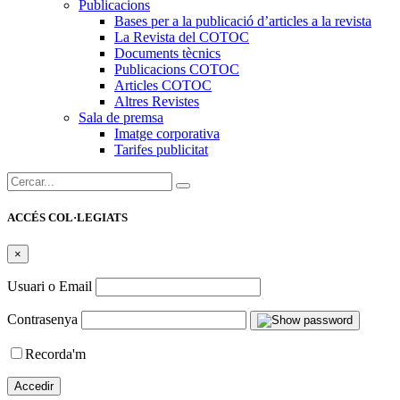
Publicacions
Bases per a la publicació d’articles a la revista
La Revista del COTOC
Documents tècnics
Publicacions COTOC
Articles COTOC
Altres Revistes
Sala de premsa
Imatge corporativa
Tarifes publicitat
Cercar:
ACCÉS COL·LEGIATS
×
Usuari o Email
Contrasenya
Recorda'm