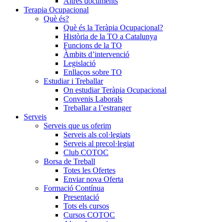
Altres documents
Terapia Ocupacional
Què és?
Què és la Teràpia Ocupacional?
Història de la TO a Catalunya
Funcions de la TO
Àmbits d’intervenció
Legislació
Enllaços sobre TO
Estudiar i Treballar
On estudiar Teràpia Ocupacional
Convenis Laborals
Treballar a l’estranger
Serveis
Serveis que us oferim
Serveis als col·legiats
Serveis al precol·legiat
Club COTOC
Borsa de Treball
Totes les Ofertes
Enviar nova Oferta
Formació Contínua
Presentació
Tots els cursos
Cursos COTOC