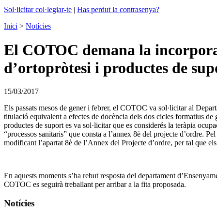
Sol·licitar col·legiar-te
|
Has perdut la contrasenya?
Inici
>
Notícies
El COTOC demana la incorporac
d’ortopròtesi i productes de sup
15/03/2017
Els passats mesos de gener i febrer, el COTOC va sol·licitar al Depa
titulació equivalent a efectes de docència dels dos cicles formatius d
productes de suport es va sol·licitar que es considerés la teràpia ocupa
“processos sanitaris” que consta a l’annex 8è del projecte d’ordre. Pel 
modificant l’apartat 8è de l’Annex del Projecte d’ordre, per tal que el
En aquests moments s’ha rebut resposta del departament d’Ensenyament
COTOC es seguirà treballant per arribar a la fita proposada.
Notícies