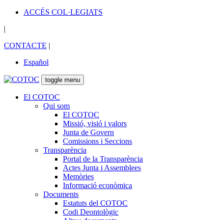
ACCÉS COL·LEGIATS
|
CONTACTE
|
Español
toggle menu
El COTOC
Qui som
El COTOC
Missió, visió i valors
Junta de Govern
Comissions i Seccions
Transparència
Portal de la Transparència
Actes Junta i Assemblees
Memòries
Informació econòmica
Documents
Estatuts del COTOC
Codi Deontològic