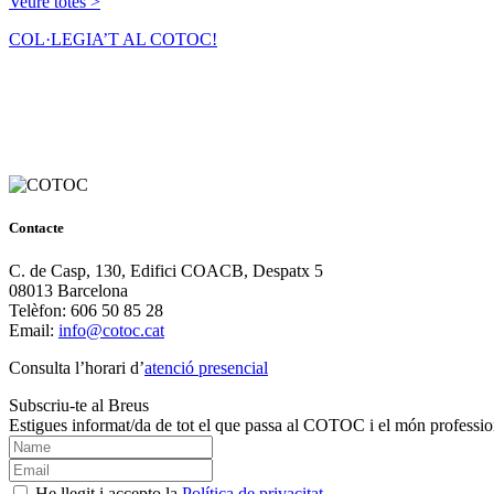
Veure totes >
COL·LEGIA’T AL COTOC!
Contacte
C. de Casp, 130, Edifici COACB, Despatx 5
08013 Barcelona
Telèfon: 606 50 85 28
Email:
info@cotoc.cat
Consulta l’horari d’
atenció presencial
Subscriu-te al Breus
Estigues informat/da de tot el que passa al COTOC i el món professio
He llegit i accepto la
Política de privacitat