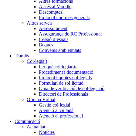
Altres formacions
Accés al Moodle
Descomptes
Protocol i normes generals
Altres serveis
Assessorament
Assegurança de RC Professional
Cessió d’espais
Beques
Convenis amb entitats
Tràmits
Col·legia’t
Per què col·legiar-te
Procediment i documentació
Protocol i quotes col·legials
Formulari de sol·licitud
Guia de verificació de col·legiació
Directori de Professionals
Oficina Virtual
Gestió col·legial
Atenció al ciutadà
Atenció al professional
Comunicació
Actualitat
Notícies