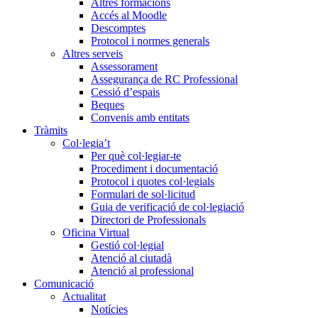
Altres formacions
Accés al Moodle
Descomptes
Protocol i normes generals
Altres serveis
Assessorament
Assegurança de RC Professional
Cessió d’espais
Beques
Convenis amb entitats
Tràmits
Col·legia’t
Per què col·legiar-te
Procediment i documentació
Protocol i quotes col·legials
Formulari de sol·licitud
Guia de verificació de col·legiació
Directori de Professionals
Oficina Virtual
Gestió col·legial
Atenció al ciutadà
Atenció al professional
Comunicació
Actualitat
Notícies