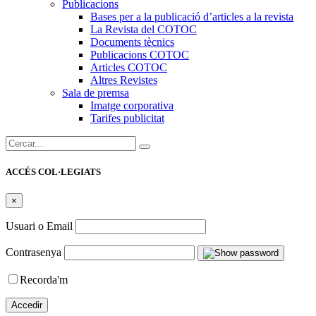
Publicacions
Bases per a la publicació d’articles a la revista
La Revista del COTOC
Documents tècnics
Publicacions COTOC
Articles COTOC
Altres Revistes
Sala de premsa
Imatge corporativa
Tarifes publicitat
Cercar:
ACCÉS COL·LEGIATS
×
Usuari o Email
Contrasenya
Recorda'm