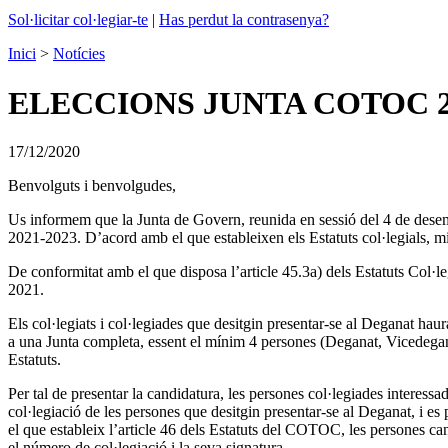
Sol·licitar col·legiar-te
|
Has perdut la contrasenya?
Inici
>
Notícies
ELECCIONS JUNTA COTOC 2
17/12/2020
Benvolguts i benvolgudes,
Us informem que la Junta de Govern, reunida en sessió del 4 de desemb
2021-2023. D’acord amb el que estableixen els Estatuts col·legials,
De conformitat amb el que disposa l’article 45.3a) dels Estatuts Col·le
2021.
Els col·legiats i col·legiades que desitgin presentar-se al Deganat ha
a una Junta completa, essent el mínim 4 persones (Deganat, Vicedeganat,
Estatuts.
Per tal de presentar la candidatura, les persones col·legiades interess
col·legiació de les persones que desitgin presentar-se al Deganat, i 
el que estableix l’article 46 dels Estatuts del COTOC, les persones 
el número de col·legiació i la seva signatura.