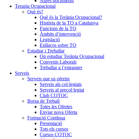
Altres documents
Terapia Ocupacional
Què és?
Què és la Teràpia Ocupacional?
Història de la TO a Catalunya
Funcions de la TO
Àmbits d’intervenció
Legislació
Enllaços sobre TO
Estudiar i Treballar
On estudiar Teràpia Ocupacional
Convenis Laborals
Treballar a l’estranger
Serveis
Serveis que us oferim
Serveis als col·legiats
Serveis al precol·legiat
Club COTOC
Borsa de Treball
Totes les Ofertes
Enviar nova Oferta
Formació Contínua
Presentació
Tots els cursos
Cursos COTOC