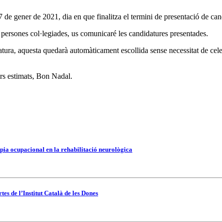
de gener de 2021, dia en que finalitza el termini de presentació de can
les persones col·legiades, us comunicaré les candidatures presentades.
tura, aquesta quedarà automàticament escollida sense necessitat de celeb
ers estimats, Bon Nadal.
pia ocupacional en la rehabilitació neurològica
es de l’Institut Català de les Dones