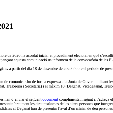
021
re de 2020 ha acordat iniciar el procediment electoral en què s’escolli
 mitjançant aquesta comunicació us informem de la convocatòria de les
gials, a partir del dia 18 de desembre de 2020 s’obre el període de prese
uran de comunicar-ho de forma expressa a la Junta de Govern indicant le
 Tresoreria i Secretaria) i el màxim 10 (Deganat, Vicedeganat, Tresoreria
ades han d’enviar el següent
document
complimentat i signat a l’adreça e
es presentin breument les circumstàncies de les altres persones que inte
candidates al Deganat han de presentar l’aval d’un mínim de deu person