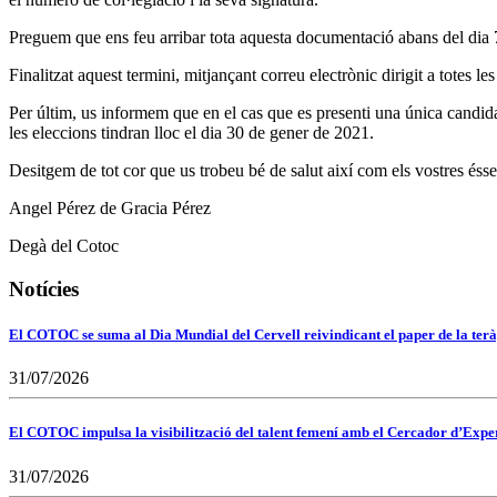
Preguem que ens feu arribar tota aquesta documentació abans del dia 7 
Finalitzat aquest termini, mitjançant correu electrònic dirigit a totes 
Per últim, us informem que en el cas que es presenti una única candida
les eleccions tindran lloc el dia 30 de gener de 2021.
Desitgem de tot cor que us trobeu bé de salut així com els vostres éss
Angel Pérez de Gracia Pérez
Degà del Cotoc
Notícies
El COTOC se suma al Dia Mundial del Cervell reivindicant el paper de la terà
31/07/2026
El COTOC impulsa la visibilització del talent femení amb el Cercador d’Expert
31/07/2026