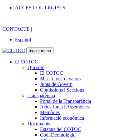
ACCÉS COL·LEGIATS
|
CONTACTE
|
Español
toggle menu
El COTOC
Qui som
El COTOC
Missió, visió i valors
Junta de Govern
Comissions i Seccions
Transparència
Portal de la Transparència
Actes Junta i Assemblees
Memòries
Informació econòmica
Documents
Estatuts del COTOC
Codi Deontològic