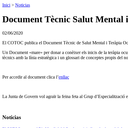
Inici
>
Noticias
Document Tècnic Salut Mental 
02/06/2020
El COTOC publica el Document Tècnic de Salut Mental i Teràpia Oc
Un Document «mare» per donar a conèixer els inicis de la teràpia ocup
tècnics amb la línia estratègica i un glossari de conceptes propis del n
Per accedir al document clica l’
enllaç
La Junta de Govern vol agraïr la feina feta al Grup d’Especialitzaci
Noticias