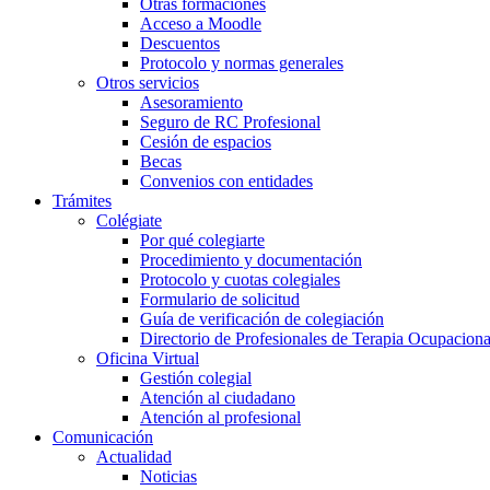
Otras formaciones
Acceso a Moodle
Descuentos
Protocolo y normas generales
Otros servicios
Asesoramiento
Seguro de RC Profesional
Cesión de espacios
Becas
Convenios con entidades
Trámites
Colégiate
Por qué colegiarte
Procedimiento y documentación
Protocolo y cuotas colegiales
Formulario de solicitud
Guía de verificación de colegiación
Directorio de Profesionales de Terapia Ocupaciona
Oficina Virtual
Gestión colegial
Atención al ciudadano
Atención al profesional
Comunicación
Actualidad
Noticias