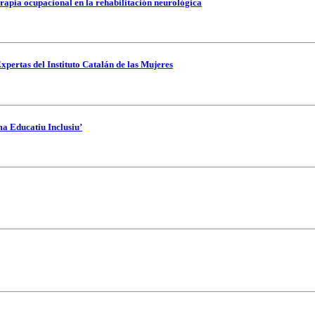
rapia ocupacional en la rehabilitación neurológica
xpertas del Instituto Catalán de las Mujeres
ma Educatiu Inclusiu’