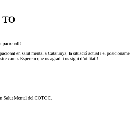
i TO
upacional!!
acional en salut mental a Catalunya, la situació actual i el posiciona
ostre camp. Esperem que us agradi i us sigui d’utilitat!!
ó en Salut Mental del COTOC.