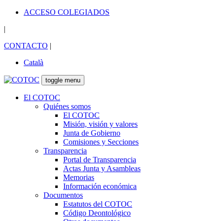
ACCESO COLEGIADOS
|
CONTACTO
|
Català
toggle menu
El COTOC
Quiénes somos
El COTOC
Misión, visión y valores
Junta de Gobierno
Comisiones y Secciones
Transparencia
Portal de Transparencia
Actas Junta y Asambleas
Memorias
Información económica
Documentos
Estatutos del COTOC
Código Deontológico