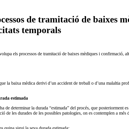
ssos de tramitació de baixes mèd
citats temporals
lupa els processos de tramitació de baixes mèdiques i confirmació, alte
s que la baixa mèdica derivi d’un accident de treball o d’una malaltia pr
durada estimada
 de determinar la durada “estimada” del procés, que posteriorment es p
ció de les durades de les possibles patologies, on es contemplen a més de
ns quina sigui la seva durada estimada: