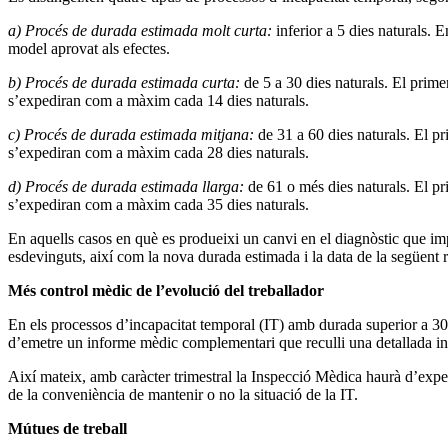
a) Procés de durada estimada molt curta:
inferior a 5 dies naturals. 
model aprovat als efectes.
b) Procés de durada estimada curta:
de 5 a 30 dies naturals. El prime
s’expediran com a màxim cada 14 dies naturals.
c) Procés de durada estimada mitjana:
de 31 a 60 dies naturals. El p
s’expediran com a màxim cada 28 dies naturals.
d) Procés de durada estimada llarga:
de 61 o més dies naturals. El pr
s’expediran com a màxim cada 35 dies naturals.
En aquells casos en què es produeixi un canvi en el diagnòstic que im
esdevinguts, així com la nova durada estimada i la data de la següent r
Més control mèdic de l’evolució del treballador
En els processos d’incapacitat temporal (IT) amb durada superior a 30
d’emetre un informe mèdic complementari que reculli una detallada infor
Així mateix, amb caràcter trimestral la Inspecció Mèdica haurà d’exped
de la conveniència de mantenir o no la situació de la IT.
Mútues de treball