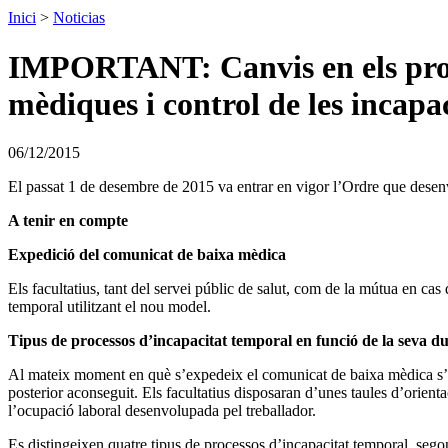
Inici
>
Noticias
IMPORTANT: Canvis en els proce
mèdiques i control de les incapa
06/12/2015
El passat 1 de desembre de 2015 va entrar en vigor l’Ordre que desenvo
A tenir en compte
Expedició del comunicat de baixa mèdica
Els facultatius, tant del servei públic de salut, com de la mútua en ca
temporal utilitzant el nou model.
Tipus de processos d’incapacitat temporal en funció de la seva 
Al mateix moment en què s’expedeix el comunicat de baixa mèdica s’ha
posterior aconseguit. Els facultatius disposaran d’unes taules d’orienta
l’ocupació laboral desenvolupada pel treballador.
Es distingeixen quatre tipus de processos d’incapacitat temporal, sego