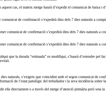
En aquest cas, el mateix metge haurà d’expedir el comunicat de baixa i d’
r comunicat de confirmació s’expedirà dins dels 7 dies naturals a compt
rimer comunicat de confirmació s’expedirà dins dels 7 dies naturals a co
imer comunicat de confirmació s’expedirà dins dels 7 dies naturals a co
pliqui que la durada “estimada” es modifiqui, s’haurà d’estendre pel fa
evisió.
 dies naturals, s’exigeix que coincidint amb el segon comunicat de con
mació de l’estat patològic del treballador i la seva incidència sobre la
ir ella directament o a través del metge d’atenció primària però sota la