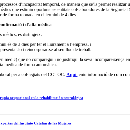
rocessos d’incapacitat temporal, de manera que se’ls permet realitzar u
 mèdics que estimin oportuns les entitats col·laboradores de la Seguretat
r de forma raonada en el termini de 4 dies.
confirmació i d’alta mèdica
ts mèdics, es distingeix:
ni és de 3 dies per fer el lliurament a l’empresa, i
resentar-lo i reincorporar-se al seu lloc de treball.
en mèdic) que no comparegui i no justifiqui la seva incompareixença en u
’alta mèdica de forma automàtica.
laboral per a col·legiats del COTOC.
Aquí
teniu informació de com cont
rapia ocupacional en la rehabilitación neurológica
xpertas del Instituto Catalán de las Mujeres