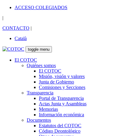
ACCESO COLEGIADOS
|
CONTACTO
|
Català
toggle menu
El COTOC
Quiénes somos
El COTOC
Misión, visión y valores
Junta de Gobierno
Comisiones y Secciones
Transparencia
Portal de Transparencia
Actas Junta y Asambleas
Memorias
Información económica
Documentos
Estatutos del COTOC
Código Deontológico