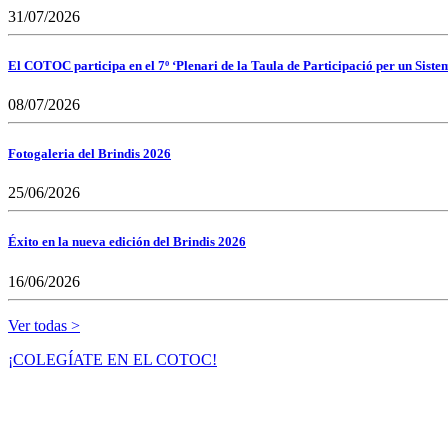
31/07/2026
El COTOC participa en el 7º ‘Plenari de la Taula de Participació per un Siste
08/07/2026
Fotogaleria del Brindis 2026
25/06/2026
Éxito en la nueva edición del Brindis 2026
16/06/2026
Ver todas >
¡COLEGÍATE EN EL COTOC!