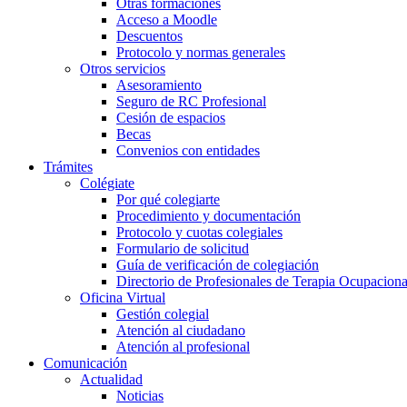
Otras formaciones
Acceso a Moodle
Descuentos
Protocolo y normas generales
Otros servicios
Asesoramiento
Seguro de RC Profesional
Cesión de espacios
Becas
Convenios con entidades
Trámites
Colégiate
Por qué colegiarte
Procedimiento y documentación
Protocolo y cuotas colegiales
Formulario de solicitud
Guía de verificación de colegiación
Directorio de Profesionales de Terapia Ocupaciona
Oficina Virtual
Gestión colegial
Atención al ciudadano
Atención al profesional
Comunicación
Actualidad
Noticias