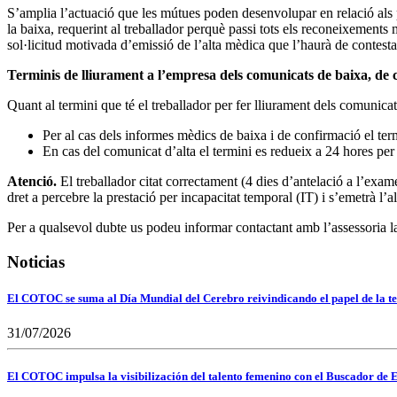
S’amplia l’actuació que les mútues poden desenvolupar en relació als p
la baixa, requerint al treballador perquè passi tots els reconeixements
sol·licitud motivada d’emissió de l’alta mèdica que l’haurà de contesta
Terminis de lliurament a l’empresa dels comunicats de baixa, de 
Quant al termini que té el treballador per fer lliurament dels comunica
Per al cas dels informes mèdics de baixa i de confirmació el termi
En cas del comunicat d’alta el termini es redueix a 24 hores per p
Atenció.
El treballador citat correctament (4 dies d’antelació a l’exam
dret a percebre la prestació per incapacitat temporal (IT) i s’emetrà l
Per a qualsevol dubte us podeu informar contactant amb l’assessoria 
Noticias
El COTOC se suma al Día Mundial del Cerebro reivindicando el papel de la te
31/07/2026
El COTOC impulsa la visibilización del talento femenino con el Buscador de E