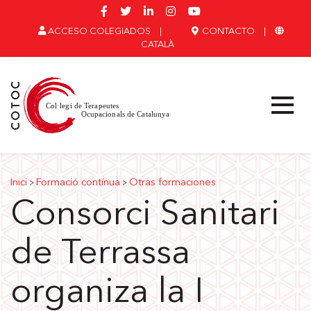
ACCESO COLEGIADOS
|
CONTACTO
|
CATALÀ
Inici
Formació contínua
Otras formaciones
>
>
Consorci Sanitari
de Terrassa
organiza la I