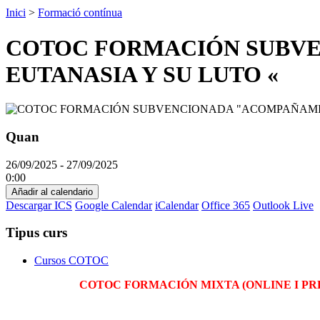
Inici
>
Formació contínua
COTOC FORMACIÓN SUBVE
EUTANASIA Y SU LUTO «
Quan
26/09/2025 - 27/09/2025
0:00
Añadir al calendario
Descargar ICS
Google Calendar
iCalendar
Office 365
Outlook Live
Tipus curs
Cursos COTOC
COTOC FORMACIÓN MIXTA (ONLINE I PR