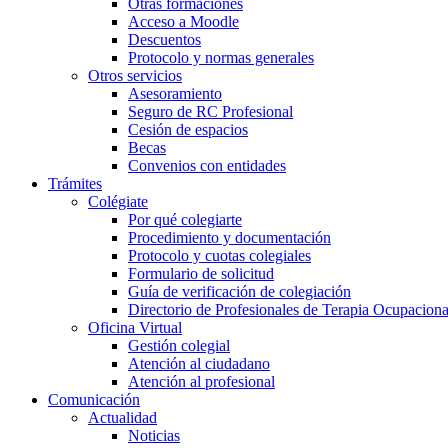
Otras formaciones
Acceso a Moodle
Descuentos
Protocolo y normas generales
Otros servicios
Asesoramiento
Seguro de RC Profesional
Cesión de espacios
Becas
Convenios con entidades
Trámites
Colégiate
Por qué colegiarte
Procedimiento y documentación
Protocolo y cuotas colegiales
Formulario de solicitud
Guía de verificación de colegiación
Directorio de Profesionales de Terapia Ocupaciona
Oficina Virtual
Gestión colegial
Atención al ciudadano
Atención al profesional
Comunicación
Actualidad
Noticias