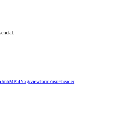
encial.
JmbMP5IYxg/viewform?usp=
header