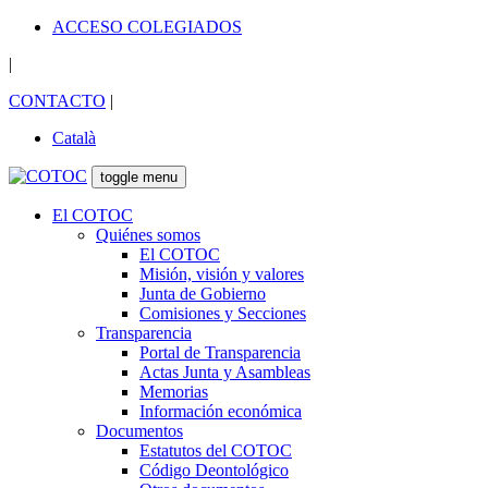
ACCESO COLEGIADOS
|
CONTACTO
|
Català
toggle menu
El COTOC
Quiénes somos
El COTOC
Misión, visión y valores
Junta de Gobierno
Comisiones y Secciones
Transparencia
Portal de Transparencia
Actas Junta y Asambleas
Memorias
Información económica
Documentos
Estatutos del COTOC
Código Deontológico