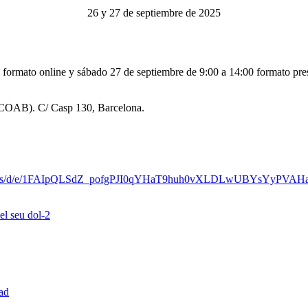
26 y 27 de septiembre de 2025
 formato online y sábado 27 de septiembre de 9:00 a 14:00 formato pres
COAB). C/ Casp 130, Barcelona.
s/
d/e/1FAIpQLSdZ_
pofgPJI0qYHaT9huh0vXLDLwUBYsYy
PVAHa
l seu dol-2
dad