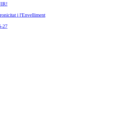
IR!
nicitat i l'Envelliment
-27