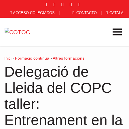
ACCESO COLEGIADOS
|
CONTACTO
|
CATALÀ
Inici
Formació contínua
Altres formacions
>
>
Delegació de
Lleida del COPC
taller:
Entrenament en la