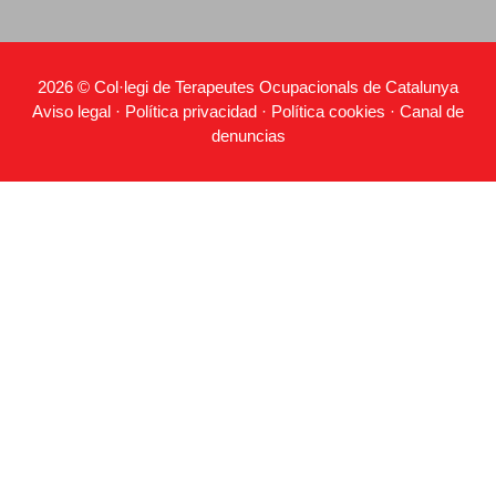
2026 © Col·legi de Terapeutes Ocupacionals de Catalunya
Aviso legal
·
Política privacidad
·
Política cookies
·
Canal de
denuncias