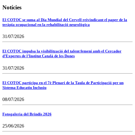
Notícies
El COTOC se suma al Dia Mundial del Cervell reivindicant el paper de la
teràpia ocupacional en la rehabilitació neurològica
31/07/2026
El COTOC impulsa la visibilització del talent femení amb el Cercador
d’Expertes de l’Institut Català de les Dones
31/07/2026
El COTOC participa en el 7è Plenari de la Taula de Participació per un
Sistema Educatiu Inclusiu
08/07/2026
Fotogaleria del Brindis 2026
25/06/2026