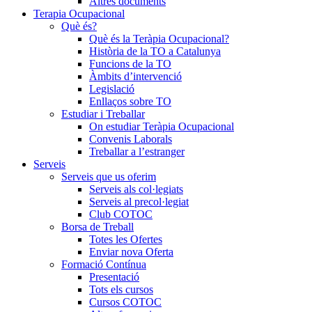
Altres documents
Terapia Ocupacional
Què és?
Què és la Teràpia Ocupacional?
Història de la TO a Catalunya
Funcions de la TO
Àmbits d’intervenció
Legislació
Enllaços sobre TO
Estudiar i Treballar
On estudiar Teràpia Ocupacional
Convenis Laborals
Treballar a l’estranger
Serveis
Serveis que us oferim
Serveis als col·legiats
Serveis al precol·legiat
Club COTOC
Borsa de Treball
Totes les Ofertes
Enviar nova Oferta
Formació Contínua
Presentació
Tots els cursos
Cursos COTOC