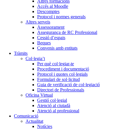
Altres formacions
Accés al Moodle
Descomptes
Protocol i normes generals
Altres serveis
Assessorament
Assegurança de RC Professional
Cessió d’espais
Beques
Convenis amb entitats
Tràmits
Col·legia’t
Per què col·legiar-te
Procediment i documentació
Protocol i quotes col·legials
Formulari de sol·licitud
Guia de verificació de col·legiació
Directori de Professionals
Oficina Virtual
Gestió col·legial
Atenció al ciutadà
Atenció al professional
Comunicació
Actualitat
Notícies