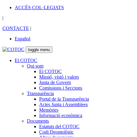
ACCÉS COL·LEGIATS
|
CONTACTE
|
Español
toggle menu
El COTOC
Qui som
El COTOC
Missió, visió i valors
Junta de Govern
Comissions i Seccions
Transparència
Portal de la Transparència
Actes Junta i Assemblees
Memòries
Informació econòmica
Documents
Estatuts del COTOC
Codi Deontològic