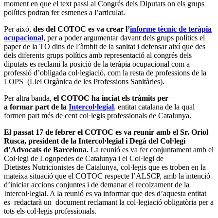
moment en que el text passi al Congrés dels Diputats on els grups
polítics podran fer esmenes a l’articulat.
Per això,
des del COTOC es va crear l’
informe tècnic de teràpia
ocupacional
, per a poder argumentar davant dels grups polítics el
paper de la TO dins de l’àmbit de la sanitat i defensar així que des
dels diferents grups polítics amb representació al congrés dels
diputats es reclami la posició de la teràpia ocupacional com a
professió d’obligada col·legiació, com la resta de professions de la
LOPS (Llei Orgànica de les Professions Sanitàries).
Per altra banda,
el COTOC ha inciat els tràmits per
a formar part de la
Intercol·legial
, entitat catalana de la qual
formen part més de cent col·legis professionals de Catalunya.
El passat 17 de febrer el COTOC es va reunir amb el Sr. Oriol
Rusca, president de la Intercol·legial i Degà del Col·legi
d’Advocats de Barcelona.
La reunió es va fer conjuntament amb el
Col·legi de Logopedes de Catalunya i el Col·legi de
Dietistes Nutricionistes de Catalunya, col·legis que es troben en la
mateixa situació que el COTOC respecte l’ALSCP, amb la intenció
d’iniciar accions conjuntes i de demanar el recolzament de la
Intercol·legial. A la reunió es va informar que des d’aquesta entitat
es redactarà un document reclamant la col·legiació obligatòria per a
tots els col·legis professionals.