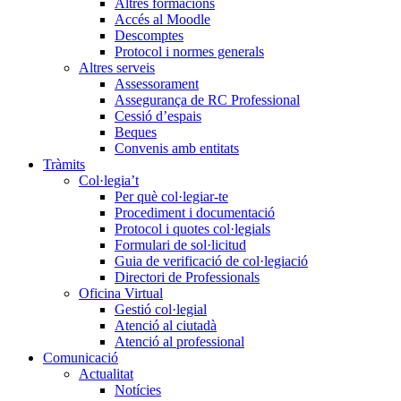
Altres formacions
Accés al Moodle
Descomptes
Protocol i normes generals
Altres serveis
Assessorament
Assegurança de RC Professional
Cessió d’espais
Beques
Convenis amb entitats
Tràmits
Col·legia’t
Per què col·legiar-te
Procediment i documentació
Protocol i quotes col·legials
Formulari de sol·licitud
Guia de verificació de col·legiació
Directori de Professionals
Oficina Virtual
Gestió col·legial
Atenció al ciutadà
Atenció al professional
Comunicació
Actualitat
Notícies