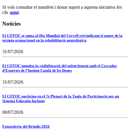
Si vols consultar el manifest i donar suport a aquesta iniciativa fes
clic
aquí
.
Notícies
El COTOC se suma al Dia Mundial del Cervell reivindicant el paper de la
teràpia ocupacional en la rehabilitació neurològica
31/07/2026
El COTOC impulsa la visibilització del talent femení amb el Cercador
d’Expertes de l’Institut Català de les Dones
31/07/2026
El COTOC participa en el 7è Plenari de la Taula de Participació per un
Sistema Educatiu Inclusiu
08/07/2026
Fotogaleria del Brindis 2026