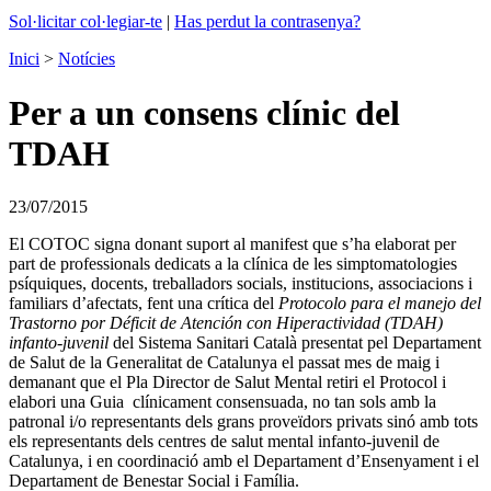
Sol·licitar col·legiar-te
|
Has perdut la contrasenya?
Inici
>
Notícies
Per a un consens clínic del
TDAH
23/07/2015
El COTOC signa donant suport al manifest que s’ha elaborat per
part de professionals dedicats a la clínica de les simptomatologies
psíquiques, docents, treballadors socials, institucions, associacions i
familiars d’afectats, fent una crítica del
Protocolo para el manejo del
Trastorno por Déficit de Atención con Hiperactividad (TDAH)
infanto-juvenil
del Sistema Sanitari Català presentat pel Departament
de Salut de la Generalitat de Catalunya el passat mes de maig i
demanant que el Pla Director de Salut Mental retiri el Protocol i
elabori una Guia clínicament consensuada, no tan sols amb la
patronal i/o representants dels grans proveïdors privats sinó amb tots
els representants dels centres de salut mental infanto-juvenil de
Catalunya, i en coordinació amb el Departament d’Ensenyament i el
Departament de Benestar Social i Família.