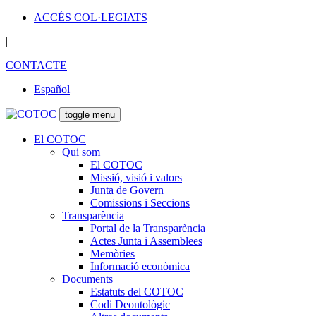
ACCÉS COL·LEGIATS
|
CONTACTE
|
Español
toggle menu
El COTOC
Qui som
El COTOC
Missió, visió i valors
Junta de Govern
Comissions i Seccions
Transparència
Portal de la Transparència
Actes Junta i Assemblees
Memòries
Informació econòmica
Documents
Estatuts del COTOC
Codi Deontològic