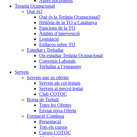
Altres documents
Terapia Ocupacional
Què és?
Què és la Teràpia Ocupacional?
Història de la TO a Catalunya
Funcions de la TO
Àmbits d’intervenció
Legislació
Enllaços sobre TO
Estudiar i Treballar
On estudiar Teràpia Ocupacional
Convenis Laborals
Treballar a l’estranger
Serveis
Serveis que us oferim
Serveis als col·legiats
Serveis al precol·legiat
Club COTOC
Borsa de Treball
Totes les Ofertes
Enviar nova Oferta
Formació Contínua
Presentació
Tots els cursos
Cursos COTOC