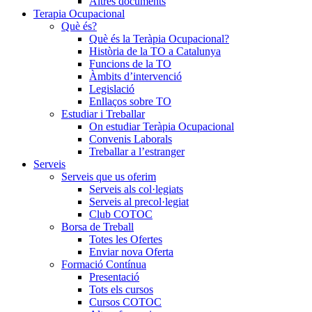
Altres documents
Terapia Ocupacional
Què és?
Què és la Teràpia Ocupacional?
Història de la TO a Catalunya
Funcions de la TO
Àmbits d’intervenció
Legislació
Enllaços sobre TO
Estudiar i Treballar
On estudiar Teràpia Ocupacional
Convenis Laborals
Treballar a l’estranger
Serveis
Serveis que us oferim
Serveis als col·legiats
Serveis al precol·legiat
Club COTOC
Borsa de Treball
Totes les Ofertes
Enviar nova Oferta
Formació Contínua
Presentació
Tots els cursos
Cursos COTOC