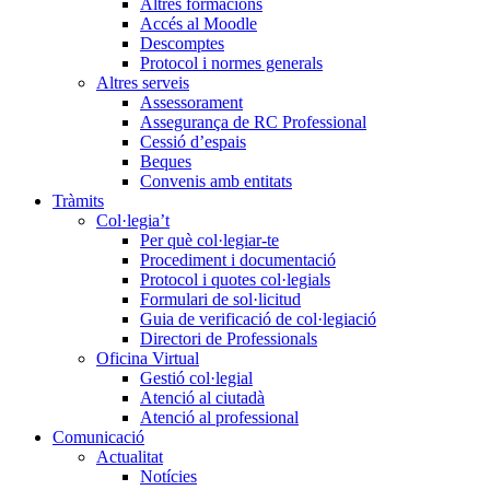
Altres formacions
Accés al Moodle
Descomptes
Protocol i normes generals
Altres serveis
Assessorament
Assegurança de RC Professional
Cessió d’espais
Beques
Convenis amb entitats
Tràmits
Col·legia’t
Per què col·legiar-te
Procediment i documentació
Protocol i quotes col·legials
Formulari de sol·licitud
Guia de verificació de col·legiació
Directori de Professionals
Oficina Virtual
Gestió col·legial
Atenció al ciutadà
Atenció al professional
Comunicació
Actualitat
Notícies