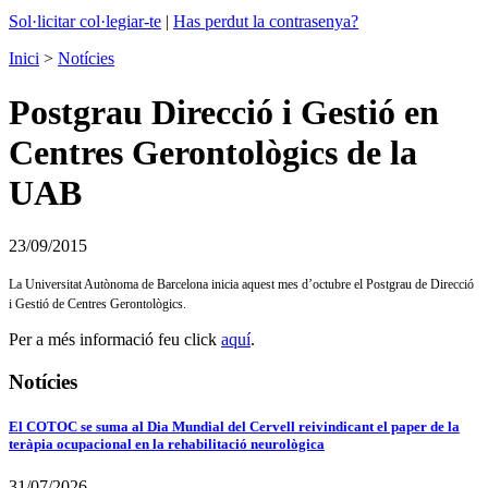
Sol·licitar col·legiar-te
|
Has perdut la contrasenya?
Inici
>
Notícies
Postgrau Direcció i Gestió en
Centres Gerontològics de la
UAB
23/09/2015
La Universitat Autònoma de Barcelona inicia aquest mes d’octubre el Postgrau de Direcció
i Gestió de Centres Gerontològics.
Per a més informació feu click
aquí
.
Notícies
El COTOC se suma al Dia Mundial del Cervell reivindicant el paper de la
teràpia ocupacional en la rehabilitació neurològica
31/07/2026