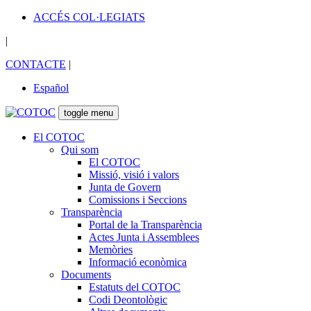
ACCÉS COL·LEGIATS
|
CONTACTE
|
Español
toggle menu
El COTOC
Qui som
El COTOC
Missió, visió i valors
Junta de Govern
Comissions i Seccions
Transparència
Portal de la Transparència
Actes Junta i Assemblees
Memòries
Informació econòmica
Documents
Estatuts del COTOC
Codi Deontològic