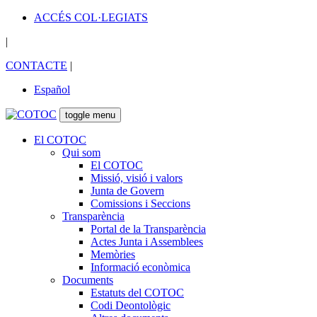
ACCÉS COL·LEGIATS
|
CONTACTE
|
Español
toggle menu
El COTOC
Qui som
El COTOC
Missió, visió i valors
Junta de Govern
Comissions i Seccions
Transparència
Portal de la Transparència
Actes Junta i Assemblees
Memòries
Informació econòmica
Documents
Estatuts del COTOC
Codi Deontològic