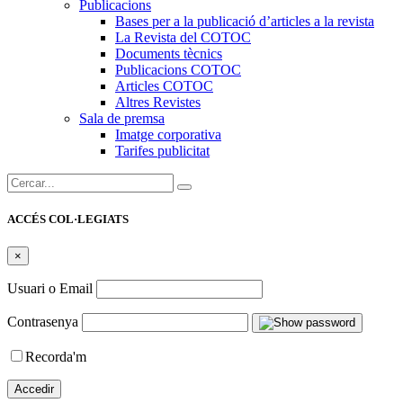
Publicacions
Bases per a la publicació d’articles a la revista
La Revista del COTOC
Documents tècnics
Publicacions COTOC
Articles COTOC
Altres Revistes
Sala de premsa
Imatge corporativa
Tarifes publicitat
Cercar:
ACCÉS COL·LEGIATS
×
Usuari o Email
Contrasenya
Recorda'm