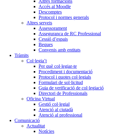
Altres formacions
Accés al Moodle
Descomptes
Protocol i normes generals
Altres serveis
Assessorament
Assegurança de RC Professional
Cessió d’espais
Beques
Convenis amb entitats
Tràmits
Col·legia’t
Per què col·legiar-te
Procediment i documentació
Protocol i quotes col·legials
Formulari de sol·licitud
Guia de verificació de col·legiació
Directori de Professionals
Oficina Virtual
Gestió col·legial
Atenció al ciutadà
Atenció al professional
Comunicació
Actualitat
Notícies