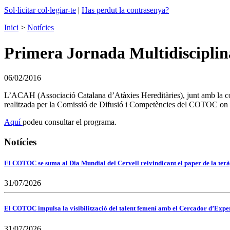
Sol·licitar col·legiar-te
|
Has perdut la contrasenya?
Inici
>
Notícies
Primera Jornada Multidisciplinà
06/02/2016
L’ACAH (Associació Catalana d’Atàxies Hereditàries), junt amb la col·l
realitzada per la Comissió de Difusió i Competències del COTOC on la
Aquí
podeu consultar el programa.
Notícies
El COTOC se suma al Dia Mundial del Cervell reivindicant el paper de la terà
31/07/2026
El COTOC impulsa la visibilització del talent femení amb el Cercador d’Expert
31/07/2026