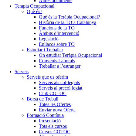
Altres documents
Terapia Ocupacional
Què és?
Què és la Teràpia Ocupacional?
Història de la TO a Catalunya
Funcions de la TO
Àmbits d’intervenció
Legislació
Enllaços sobre TO
Estudiar i Treballar
On estudiar Teràpia Ocupacional
Convenis Laborals
Treballar a l’estranger
Serveis
Serveis que us oferim
Serveis als col·legiats
Serveis al precol·legiat
Club COTOC
Borsa de Treball
Totes les Ofertes
Enviar nova Oferta
Formació Contínua
Presentació
Tots els cursos
Cursos COTOC