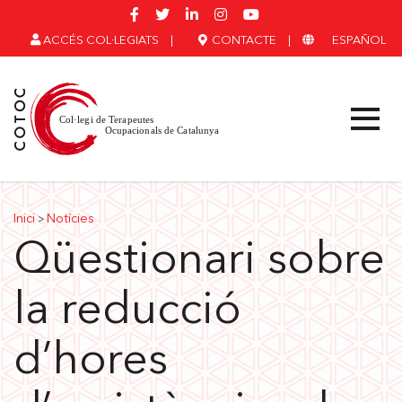
ACCÉS COL·LEGIATS
|
CONTACTE
|
ESPAÑOL
Inici
Notícies
>
Qüestionari sobre
la reducció
d’hores