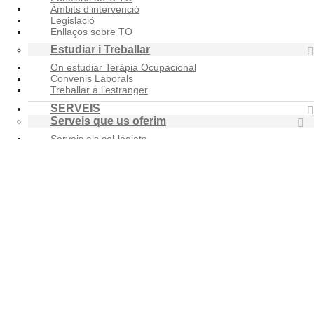
Àmbits d’intervenció
Legislació
Enllaços sobre TO
Estudiar i Treballar
On estudiar Teràpia Ocupacional
Convenis Laborals
Treballar a l’estranger
SERVEIS
Serveis que us oferim
Serveis als col·legiats
Serveis al precol·legiat
Club COTOC
Borsa de Treball
Totes les Ofertes
Enviar nova Oferta
Formació Contínua
Presentació
Tots els cursos
Cursos COTOC
Altres formacions
Accés al Moodle
Descomptes
Protocol i normes generals