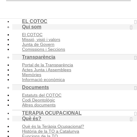
EL COTOC
Qui som
El COTOC
Missió, visió i valors
Junta de Govern
Comissions i Seccions
Transparència
Portal de la Transparència
Actes Junta i Assemblees
Memòries
Informació econòmica
Documents
Estatuts del COTOC
Codi Deontològic
Altres documents
TERAPIA OCUPACIONAL
Què és?
Què és la Teràpia Ocupacional?
Història de la TO a Catalunya
Funcions de la TO