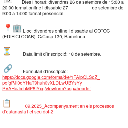
​
Dies i horari:
divendres 26 de setembre de 15:00 a
20:00 format online i dissabte 27 de setembre de
9:00 a 14:00 format presencial.
​
Lloc:
divendres online i dissabte al COTOC
(EDIFICI COAB). C/Casp 130, Barcelona.
​
Data límit d’inscripció:
18 de setembre.
​
Formulari d’inscripció
:
https://docs.google.com/forms/
d/e/1FAIpQLSdZ_
pofgPJI0qYHaT9huh0vXLDLwUBYsYy
PVAHaJmbMP5IYxg/viewform?usp=
header
​
​
09.2025_Acompanyament en els processos
d’eutanasia i el seu dol-2