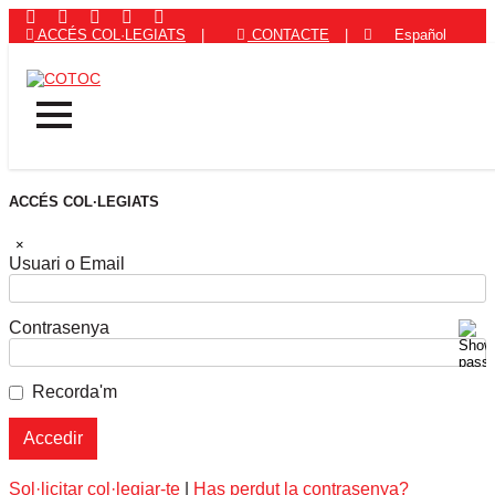
ACCÉS COL·LEGIATS
|
CONTACTE
|
Español
ACCÉS COL·LEGIATS
×
Usuari o Email
Contrasenya
Recorda'm
Sol·licitar col·legiar-te
|
Has perdut la contrasenya?