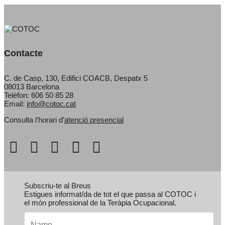
Contacte
C. de Casp, 130, Edifici COACB, Despatx 5
08013 Barcelona
Telèfon: 606 50 85 28
Email:
info@cotoc.cat
Consulta l’horari d’
atenció presencial
Subscriu-te al Breus
Estigues informat/da de tot el que passa al COTOC i
el món professional de la Teràpia Ocupacional.