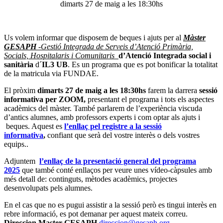
dimarts 27 de maig a les 18:30hs
Us volem informar que disposem de beques i ajuts per al
Màster
GESAPH
-Gestió Integrada de Serveis d’Atenció Primària,
Socials, Hospitalaris i Comunitaris
d’Atenció Integrada social i
sanitària
d´
IL3 UB
. Es un programa que es pot bonificar la totalitat
de la matricula via FUNDAE.
El pròxim
dimarts 27 de maig a les 18:30hs
farem la darrera
sessió
informativa per ZOOM,
presentant el programa i tots els aspectes
acadèmics del màster. També parlarem de l’experiència viscuda
d’antics alumnes, amb professors experts i com optar als ajuts i
beques. Aquest es
l’enllaç pel registre a la sessió
informativa
,
confiant que serà del vostre interès o dels vostres
equips..
Adjuntem
l’enllaç de la presentació general del programa
2025
que també conté enllaços per veure unes vídeo-càpsules amb
més detall de: continguts, mètodes acadèmics, projectes
desenvolupats pels alumnes.
En el cas que no es pugui assistir a la sessió però es tingui interès en
rebre informació, es pot demanar per aquest mateix correu.
Direccion Master GESAPH
direccion@gesaph.org