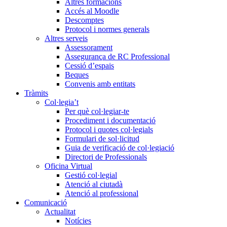
Altres formacions
Accés al Moodle
Descomptes
Protocol i normes generals
Altres serveis
Assessorament
Assegurança de RC Professional
Cessió d’espais
Beques
Convenis amb entitats
Tràmits
Col·legia’t
Per què col·legiar-te
Procediment i documentació
Protocol i quotes col·legials
Formulari de sol·licitud
Guia de verificació de col·legiació
Directori de Professionals
Oficina Virtual
Gestió col·legial
Atenció al ciutadà
Atenció al professional
Comunicació
Actualitat
Notícies