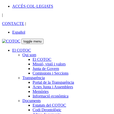
ACCÉS COL·LEGIATS
|
CONTACTE
|
Español
toggle menu
El COTOC
Qui som
El COTOC
Missió, visió i valors
Junta de Govern
Comissions i Seccions
Transparència
Portal de la Transparència
Actes Junta i Assemblees
Memòries
Informació econòmica
Documents
Estatuts del COTOC
Codi Deontològic