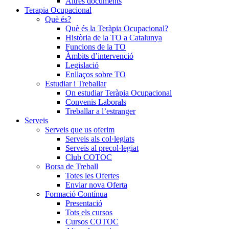
Altres documents
Terapia Ocupacional
Què és?
Què és la Teràpia Ocupacional?
Història de la TO a Catalunya
Funcions de la TO
Àmbits d’intervenció
Legislació
Enllaços sobre TO
Estudiar i Treballar
On estudiar Teràpia Ocupacional
Convenis Laborals
Treballar a l’estranger
Serveis
Serveis que us oferim
Serveis als col·legiats
Serveis al precol·legiat
Club COTOC
Borsa de Treball
Totes les Ofertes
Enviar nova Oferta
Formació Contínua
Presentació
Tots els cursos
Cursos COTOC