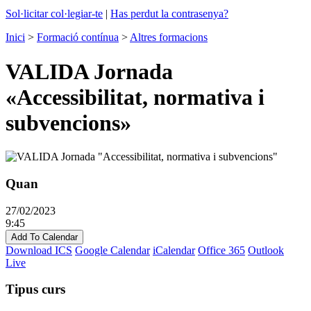
Sol·licitar col·legiar-te
|
Has perdut la contrasenya?
Inici
>
Formació contínua
>
Altres formacions
VALIDA Jornada
«Accessibilitat, normativa i
subvencions»
Quan
27/02/2023
9:45
Add To Calendar
Download ICS
Google Calendar
iCalendar
Office 365
Outlook
Live
Tipus curs