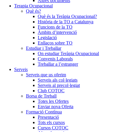
Altres documents
Terapia Ocupacional
Què és?
Què és la Teràpia Ocupacional?
Història de la TO a Catalunya
Funcions de la TO
Àmbits d’intervenció
Legislació
Enllaços sobre TO
Estudiar i Treballar
On estudiar Teràpia Ocupacional
Convenis Laborals
Treballar a l’estranger
Serveis
Serveis que us oferim
Serveis als col·legiats
Serveis al precol·legiat
Club COTOC
Borsa de Treball
Totes les Ofertes
Enviar nova Oferta
Formació Contínua
Presentació
Tots els cursos
Cursos COTOC