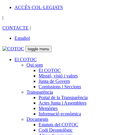
ACCÉS COL·LEGIATS
|
CONTACTE
|
Español
toggle menu
El COTOC
Qui som
El COTOC
Missió, visió i valors
Junta de Govern
Comissions i Seccions
Transparència
Portal de la Transparència
Actes Junta i Assemblees
Memòries
Informació econòmica
Documents
Estatuts del COTOC
Codi Deontològic