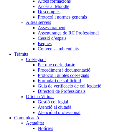
Altres formacions
Accés al Moodle
Descomptes
Protocol i normes generals
Altres serveis
Assessorament
Assegurança de RC Professional
Cessió d’espais
Beques
Convenis amb entitats
Tràmits
Col·legia’t
Per què col·legiar-te
Procediment i documentació
Protocol i quotes col·legials
Formulari de sol·licitud
Guia de verificació de col·legiació
Directori de Professionals
Oficina Virtual
Gestió col·legial
Atenció al ciutadà
Atenció al professional
Comunicació
Actualitat
Notícies