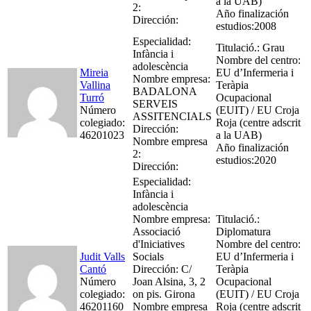
a la UAB)
2:
Año finalización
Dirección:
estudios:2008
Especialidad:
Titulació.: Grau
Infància i
Nombre del centro:
adolescència
Mireia
EU d’Infermeria i
Nombre empresa:
Vallina
Teràpia
BADALONA
Turró
Ocupacional
SERVEIS
Número
(EUIT) / EU Croja
ASSITENCIALS
colegiado:
Roja (centre adscrit
Dirección:
46201023
a la UAB)
Nombre empresa
Año finalización
2:
estudios:2020
Dirección:
Especialidad:
Infància i
adolescència
Nombre empresa:
Titulació.:
Associació
Diplomatura
d'Iniciatives
Nombre del centro:
Judit Valls
Socials
EU d’Infermeria i
Cantó
Dirección: C/
Teràpia
Número
Joan Alsina, 3, 2
Ocupacional
colegiado:
on pis. Girona
(EUIT) / EU Croja
46201160
Nombre empresa
Roja (centre adscrit