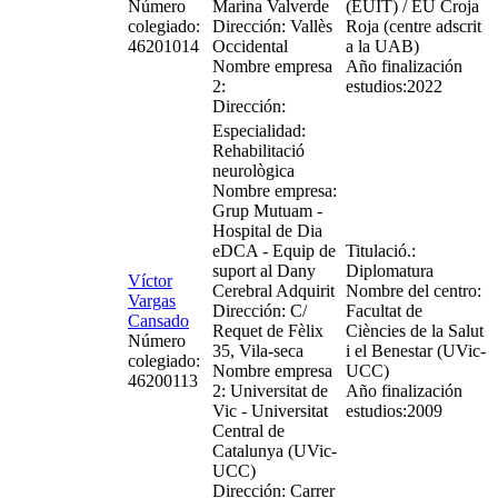
Número
Marina Valverde
(EUIT) / EU Croja
colegiado:
Dirección: Vallès
Roja (centre adscrit
46201014
Occidental
a la UAB)
Nombre empresa
Año finalización
2:
estudios:2022
Dirección:
Especialidad:
Rehabilitació
neurològica
Nombre empresa:
Grup Mutuam -
Hospital de Dia
eDCA - Equip de
Titulació.:
suport al Dany
Diplomatura
Víctor
Cerebral Adquirit
Nombre del centro:
Vargas
Dirección: C/
Facultat de
Cansado
Requet de Fèlix
Ciències de la Salut
Número
35, Vila-seca
i el Benestar (UVic-
colegiado:
Nombre empresa
UCC)
46200113
2: Universitat de
Año finalización
Vic - Universitat
estudios:2009
Central de
Catalunya (UVic-
UCC)
Dirección: Carrer