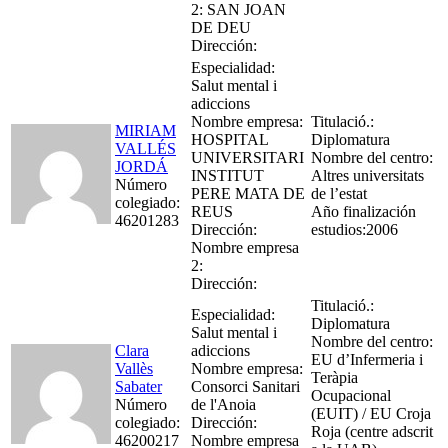
2: SAN JOAN
DE DEU
Dirección:
Especialidad:
Salut mental i
adiccions
Nombre empresa:
Titulació.:
MIRIAM
HOSPITAL
Diplomatura
VALLÉS
UNIVERSITARI
Nombre del centro:
JORDÁ
INSTITUT
Altres universitats
Número
PERE MATA DE
de l’estat
colegiado:
REUS
Año finalización
46201283
Dirección:
estudios:2006
Nombre empresa
2:
Dirección:
Titulació.:
Especialidad:
Diplomatura
Salut mental i
Nombre del centro:
Clara
adiccions
EU d’Infermeria i
Vallès
Nombre empresa:
Teràpia
Sabater
Consorci Sanitari
Ocupacional
Número
de l'Anoia
(EUIT) / EU Croja
colegiado:
Dirección:
Roja (centre adscrit
46200217
Nombre empresa