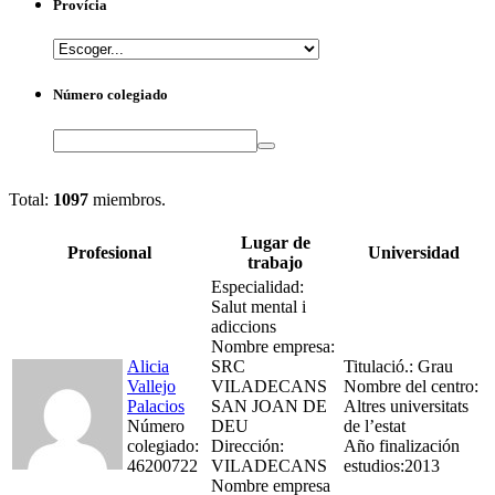
Provícia
Número colegiado
Search
Total:
1097
miembros.
Lugar de
Profesional
Universidad
trabajo
Especialidad:
Salut mental i
adiccions
Nombre empresa:
Alicia
SRC
Titulació.: Grau
Vallejo
VILADECANS
Nombre del centro:
Palacios
SAN JOAN DE
Altres universitats
Número
DEU
de l’estat
colegiado:
Dirección:
Año finalización
46200722
VILADECANS
estudios:2013
Nombre empresa