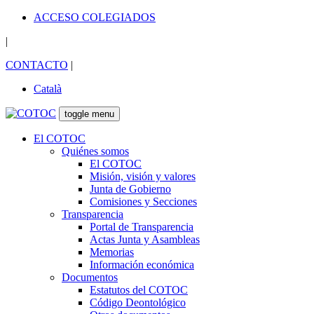
ACCESO COLEGIADOS
|
CONTACTO
|
Català
toggle menu
El COTOC
Quiénes somos
El COTOC
Misión, visión y valores
Junta de Gobierno
Comisiones y Secciones
Transparencia
Portal de Transparencia
Actas Junta y Asambleas
Memorias
Información económica
Documentos
Estatutos del COTOC
Código Deontológico