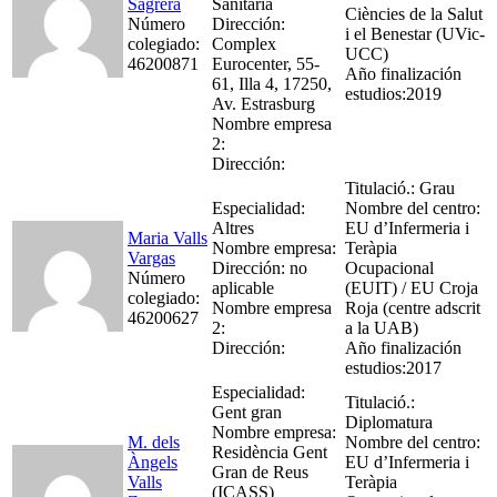
Sagrera
Sanitària
Ciències de la Salut
Número
Dirección:
i el Benestar (UVic-
colegiado:
Complex
UCC)
46200871
Eurocenter, 55-
Año finalización
61, Illa 4, 17250,
estudios:2019
Av. Estrasburg
Nombre empresa
2:
Dirección:
Titulació.: Grau
Especialidad:
Nombre del centro:
Altres
EU d’Infermeria i
Maria Valls
Nombre empresa:
Teràpia
Vargas
Dirección: no
Ocupacional
Número
aplicable
(EUIT) / EU Croja
colegiado:
Nombre empresa
Roja (centre adscrit
46200627
2:
a la UAB)
Dirección:
Año finalización
estudios:2017
Especialidad:
Titulació.:
Gent gran
Diplomatura
Nombre empresa:
M. dels
Nombre del centro:
Residència Gent
Àngels
EU d’Infermeria i
Gran de Reus
Valls
Teràpia
(ICASS)