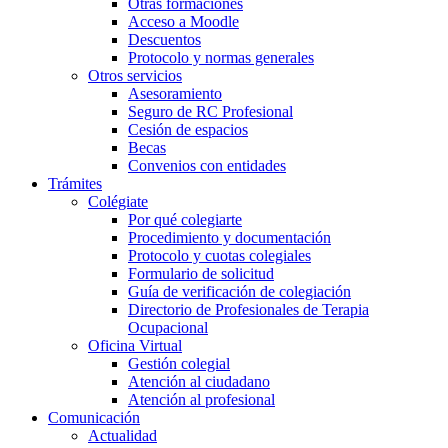
Otras formaciones
Acceso a Moodle
Descuentos
Protocolo y normas generales
Otros servicios
Asesoramiento
Seguro de RC Profesional
Cesión de espacios
Becas
Convenios con entidades
Trámites
Colégiate
Por qué colegiarte
Procedimiento y documentación
Protocolo y cuotas colegiales
Formulario de solicitud
Guía de verificación de colegiación
Directorio de Profesionales de Terapia
Ocupacional
Oficina Virtual
Gestión colegial
Atención al ciudadano
Atención al profesional
Comunicación
Actualidad