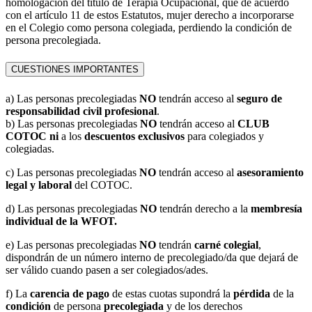
homologación del título de Terapia Ocupacional, que de acuerdo
con el artículo 11 de estos Estatutos, mujer derecho a incorporarse
en el Colegio como persona colegiada, perdiendo la condición de
persona precolegiada.
CUESTIONES IMPORTANTES
a) Las personas precolegiadas
NO
tendrán acceso al
seguro de
responsabilidad civil
profesional
.
b) Las personas precolegiadas
NO
tendrán acceso al
CLUB
COTOC ni
a los
descuentos
exclusivos
para colegiados y
colegiadas.
c) Las personas precolegiadas
NO
tendrán acceso al
asesoramiento
legal y laboral
del COTOC.
d) Las personas precolegiadas
NO
tendrán derecho a la
membresía
individual de la WFOT.
e) Las personas precolegiadas
NO
tendrán
carné colegial
,
dispondrán de un número interno de precolegiado/da que dejará de
ser válido cuando pasen a ser colegiados/ades.
f) La
carencia de pago
de estas cuotas supondrá la
pérdida
de la
condición
de persona
precolegiada
y de los derechos