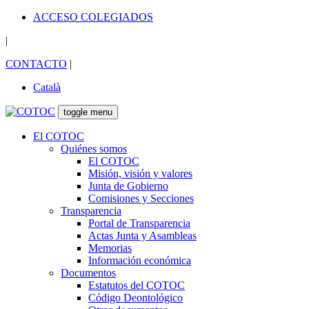
ACCESO COLEGIADOS
|
CONTACTO
|
Català
toggle menu
El COTOC
Quiénes somos
El COTOC
Misión, visión y valores
Junta de Gobierno
Comisiones y Secciones
Transparencia
Portal de Transparencia
Actas Junta y Asambleas
Memorias
Información económica
Documentos
Estatutos del COTOC
Código Deontológico