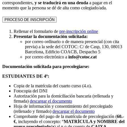
correspondientes,
y se traducirá en una deuda
a pagar en el
momento que la persona se dé de alta como colegiado/ada.
PROCESO DE INSCRIPCIÓN
Rellenar el formulario de
pre-inscripción online
Presentar la documentación solicitada:
por correo ordinario o de manera presencial (con cita
previa) a la sede del COTOC: C/ de Casp, 130, 08013
Barcelona, Edificio COACB, Despacho 5
por correo electrónico a
info@cotoc.cat
Documentación solicitada para precolegiarse:
ESTUDIANTES DE 4º:
Copia de la matrícula del cuarto curso (4.o).
Fotocopia del DNI
Autorización para la domiciliación bancaria (rellenada y
firmada)
descargar el documento
Hoja de información y consentimiento del precolegiado
(rellenado y firmado)
descargar el documento
Comprobante del pago de la matrícula de precolegiación (
60.-
€
, incluyendo el concepto: “
MATRÍCULA y NOMBRE del
nuevo precolegiado/a
) al n.o de cuenta de
CAIXA