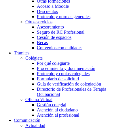
Otras formaciones
Acceso a Moodle
Descuentos
Protocolo y normas generales
Otros servicios
Asesoramiento
Seguro de RC Profesional
Cesión de espacios
Becas
Convenios con entidades
Trámites
Colégiate
Por qué colegiarte
Procedimiento y documentación
Protocolo y cuotas colegiales
Formulario de solicitud
Guía de verificación de colegiación
Directorio de Profesionales de Terapia
Ocupacional
Oficina Virtual
Gestión colegial
Atención al ciudadano
Atención al profesional
Comunicación
Actualidad