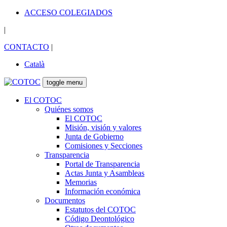
ACCESO COLEGIADOS
|
CONTACTO
|
Català
toggle menu
El COTOC
Quiénes somos
El COTOC
Misión, visión y valores
Junta de Gobierno
Comisiones y Secciones
Transparencia
Portal de Transparencia
Actas Junta y Asambleas
Memorias
Información económica
Documentos
Estatutos del COTOC
Código Deontológico