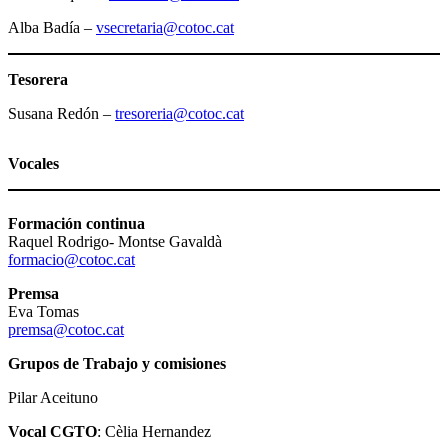
Alba Badía –
vsecretaria@cotoc.cat
Tesorera
Susana Redón –
tresoreria@cotoc.cat
Vocales
Formación continua
Raquel Rodrigo- Montse Gavaldà
formacio@cotoc.cat
Premsa
Eva Tomas
premsa@cotoc.cat
Grupos de Trabajo y comisiones
Pilar Aceituno
Vocal CGTO
: Cèlia Hernandez