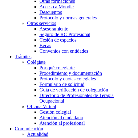
Otras formaciones
Acceso a Moodle
Descuentos
Protocolo y normas generales
Otros servicios
Asesoramiento
Seguro de RC Profesional
Cesión de espacios
Becas
Convenios con entidades
Trámites
Colégiate
Por qué colegiarte
Procedimiento y documentación
Protocolo y cuotas colegiales
Formulario de solicitud
Guía de verificación de colegiación
Directorio de Profesionales de Terapia
Ocupacional
Oficina Virtual
Gestión colegial
Atención al ciudadano
Atención al profesional
Comunicación
Actualidad