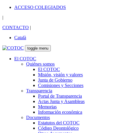
ACCESO COLEGIADOS
|
CONTACTO
|
Català
toggle menu
El COTOC
Quiénes somos
El COTOC
Misión, visión y valores
Junta de Gobierno
Comisiones y Secciones
Transparencia
Portal de Transparencia
Actas Junta y Asambleas
Memorias
Información económica
Documentos
Estatutos del COTOC
Código Deontológico