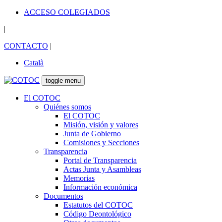
ACCESO COLEGIADOS
|
CONTACTO
|
Català
toggle menu
El COTOC
Quiénes somos
El COTOC
Misión, visión y valores
Junta de Gobierno
Comisiones y Secciones
Transparencia
Portal de Transparencia
Actas Junta y Asambleas
Memorias
Información económica
Documentos
Estatutos del COTOC
Código Deontológico