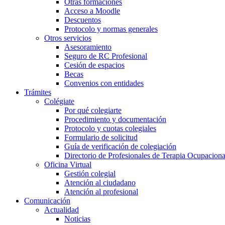
Otras formaciones
Acceso a Moodle
Descuentos
Protocolo y normas generales
Otros servicios
Asesoramiento
Seguro de RC Profesional
Cesión de espacios
Becas
Convenios con entidades
Trámites
Colégiate
Por qué colegiarte
Procedimiento y documentación
Protocolo y cuotas colegiales
Formulario de solicitud
Guía de verificación de colegiación
Directorio de Profesionales de Terapia Ocupaciona
Oficina Virtual
Gestión colegial
Atención al ciudadano
Atención al profesional
Comunicación
Actualidad
Noticias