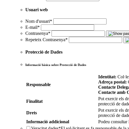
Usuari web
Nom d'usuari
*
E-mail
*
Contrasenya
*
Repeteix Contrasenya
*
Protecció de Dades
Informació bàsica sobre Protecció de Dades
Identitat:
Col·le
Adreça postal:
C
Responsable
Contacte Delega
Contacte amb
Pot exercir els dr
Finalitat
protecció de dad
Pot exercir els dr
Drets
protecció de dad
Informació addicional
Podeu consultar 
Veracitat dades
*
El sol·licitant es fa responsable de la