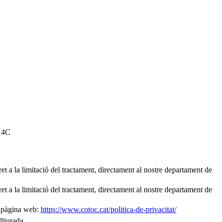
14C
 dret a la limitació del tractament, directament al nostre departament de
 dret a la limitació del tractament, directament al nostre departament de
ra pàgina web:
https://www.cotoc.cat/politica-de-privacitat/
lliurada.