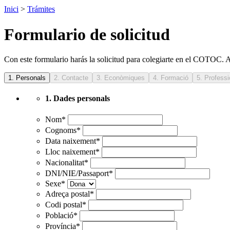
Inici
>
Trámites
Formulario de solicitud
Con este formulario harás la solicitud para colegiarte en el COTOC.
1. Dades personals
Nom
*
Cognoms
*
Data naixement
*
Lloc naixement
*
Nacionalitat
*
DNI/NIE/Passaport
*
Sexe
*
Adreça postal
*
Codi postal
*
Població
*
Província
*