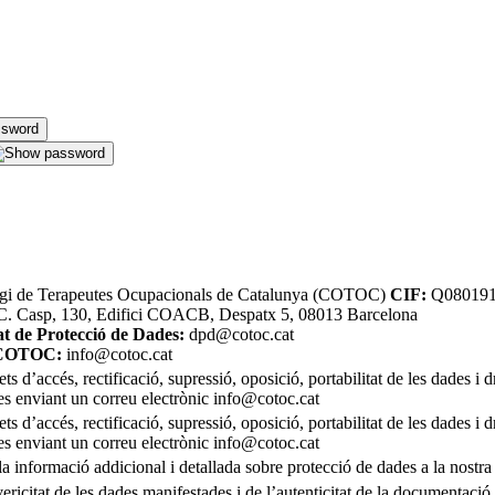
gi de Terapeutes Ocupacionals de Catalunya (COTOC)
CIF:
Q08019
. Casp, 130, Edifici COACB, Despatx 5, 08013 Barcelona
t de Protecció de Dades:
dpd@cotoc.cat
 COTOC:
info@cotoc.cat
ets d’accés, rectificació, supressió, oposició, portabilitat de les dades i
es enviant un correu electrònic info@cotoc.cat
ets d’accés, rectificació, supressió, oposició, portabilitat de les dades i
es enviant un correu electrònic info@cotoc.cat
la informació addicional i detallada sobre protecció de dades a la nost
 vericitat de les dades manifestades i de l’autenticitat de la documentació 