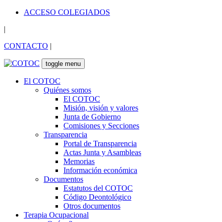
ACCESO COLEGIADOS
|
CONTACTO
|
toggle menu
El COTOC
Quiénes somos
El COTOC
Misión, visión y valores
Junta de Gobierno
Comisiones y Secciones
Transparencia
Portal de Transparencia
Actas Junta y Asambleas
Memorias
Información económica
Documentos
Estatutos del COTOC
Código Deontológico
Otros documentos
Terapia Ocupacional