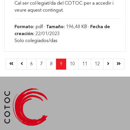
Cal ser col·legiat/da del COTOC per a accedir i
veure aquest contingut.
Formato:
pdf ·
Tamaño:
196,48 KB ·
Fecha de
creación:
22/01/2023
Solo colegiados/das
(current)
6
7
8
9
10
11
12