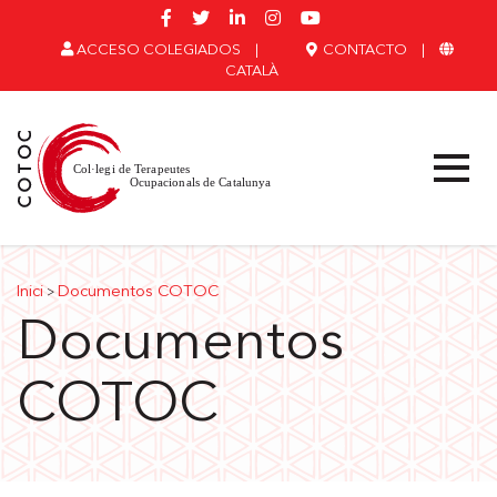
ACCESO COLEGIADOS
|
CONTACTO
|
CATALÀ
Inici
Documentos COTOC
>
Documentos
COTOC