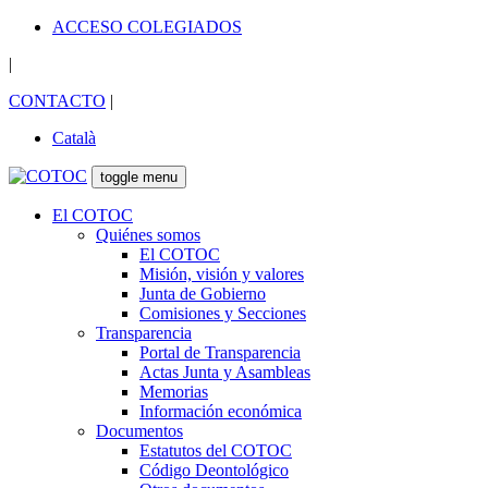
ACCESO COLEGIADOS
|
CONTACTO
|
Català
toggle menu
El COTOC
Quiénes somos
El COTOC
Misión, visión y valores
Junta de Gobierno
Comisiones y Secciones
Transparencia
Portal de Transparencia
Actas Junta y Asambleas
Memorias
Información económica
Documentos
Estatutos del COTOC
Código Deontológico