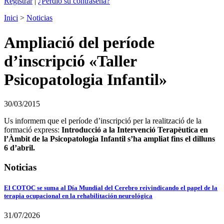
Registrar
|
¿Perdió su contraseña?
Inici
>
Noticias
Ampliació del període
d’inscripció «Taller
Psicopatologia Infantil»
30/03/2015
Us informem que el període d’inscripció per la realització de la
formació express:
Introducció a la Intervenció Terapèutica en
l’Àmbit de la Psicopatologia Infantil s’ha ampliat fins el dilluns
6 d’abril.
Noticias
El COTOC se suma al Día Mundial del Cerebro reivindicando el papel de la
terapia ocupacional en la rehabilitación neurológica
31/07/2026