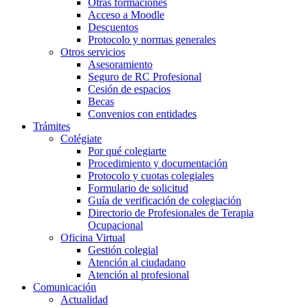
Otras formaciones
Acceso a Moodle
Descuentos
Protocolo y normas generales
Otros servicios
Asesoramiento
Seguro de RC Profesional
Cesión de espacios
Becas
Convenios con entidades
Trámites
Colégiate
Por qué colegiarte
Procedimiento y documentación
Protocolo y cuotas colegiales
Formulario de solicitud
Guía de verificación de colegiación
Directorio de Profesionales de Terapia
Ocupacional
Oficina Virtual
Gestión colegial
Atención al ciudadano
Atención al profesional
Comunicación
Actualidad