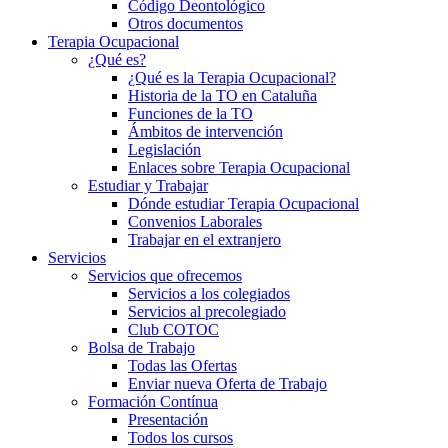
Código Deontológico
Otros documentos
Terapia Ocupacional
¿Qué es?
¿Qué es la Terapia Ocupacional?
Historia de la TO en Cataluña
Funciones de la TO
Ámbitos de intervención
Legislación
Enlaces sobre Terapia Ocupacional
Estudiar y Trabajar
Dónde estudiar Terapia Ocupacional
Convenios Laborales
Trabajar en el extranjero
Servicios
Servicios que ofrecemos
Servicios a los colegiados
Servicios al precolegiado
Club COTOC
Bolsa de Trabajo
Todas las Ofertas
Enviar nueva Oferta de Trabajo
Formación Contínua
Presentación
Todos los cursos