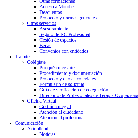
Otras formaciones
Acceso a Moodle
Descuentos
Protocolo y normas generales
Otros servicios
Asesoramiento
Seguro de RC Profesional
Cesión de espacios
Becas
Convenios con entidades
Trámites
Colégiate
Por qué colegiarte
Procedimiento y documentación
Protocolo y cuotas colegiales
Formulario de solicitud
Guía de verificación de colegiación
Directorio de Profesionales de Terapia Ocupaciona
Oficina Virtual
Gestión colegial
Atención al ciudadano
Atención al profesional
Comunicación
Actualidad
Noticias