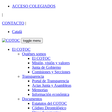
ACCESO COLEGIADOS
|
CONTACTO
|
Català
toggle menu
El COTOC
Quiénes somos
El COTOC
Misión, visión y valores
Junta de Gobierno
Comisiones y Secciones
Transparencia
Portal de Transparencia
Actas Junta y Asambleas
Memorias
Información económica
Documentos
Estatutos del COTOC
Código Deontológico