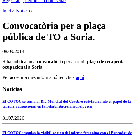
Registrar
|
¿Perdió su contraseña?
Inici
>
Noticias
Convocatòria per a plaça
pública de TO a Soria.
08/09/2013
S’ha publicat una
convocatòria
per a cobrir
plaça de terapeuta
ocupacional a Soria
.
Per accedir a més informació feu click
aquí
Noticias
El COTOC se suma al Día Mundial del Cerebro reivindicando el papel de la
terapia ocupacional en la rehabilitación neurológica
31/07/2026
El COTOC impulsa la visibilización del talento femenino con el Buscador de