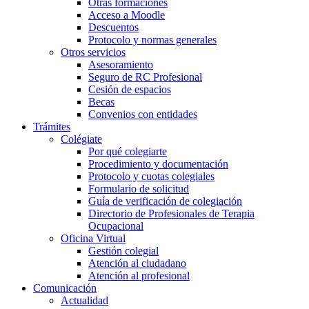
Otras formaciones
Acceso a Moodle
Descuentos
Protocolo y normas generales
Otros servicios
Asesoramiento
Seguro de RC Profesional
Cesión de espacios
Becas
Convenios con entidades
Trámites
Colégiate
Por qué colegiarte
Procedimiento y documentación
Protocolo y cuotas colegiales
Formulario de solicitud
Guía de verificación de colegiación
Directorio de Profesionales de Terapia
Ocupacional
Oficina Virtual
Gestión colegial
Atención al ciudadano
Atención al profesional
Comunicación
Actualidad