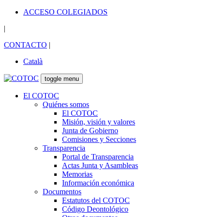
ACCESO COLEGIADOS
|
CONTACTO
|
Català
toggle menu
El COTOC
Quiénes somos
El COTOC
Misión, visión y valores
Junta de Gobierno
Comisiones y Secciones
Transparencia
Portal de Transparencia
Actas Junta y Asambleas
Memorias
Información económica
Documentos
Estatutos del COTOC
Código Deontológico