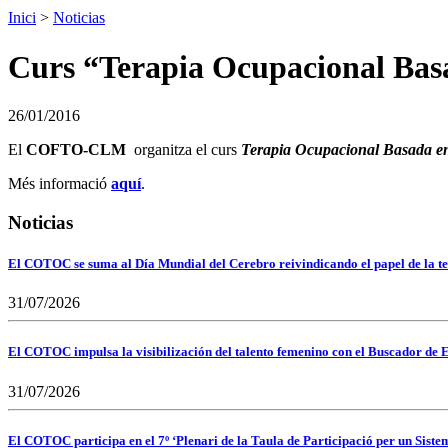
Inici
>
Noticias
Curs “Terapia Ocupacional Basa
26/01/2016
El
COFTO-CLM
organitza el curs
Terapia Ocupacional Basada en 
Més informació
aquí
.
Noticias
El COTOC se suma al Día Mundial del Cerebro reivindicando el papel de la te
31/07/2026
El COTOC impulsa la visibilización del talento femenino con el Buscador de E
31/07/2026
El COTOC participa en el 7º ‘Plenari de la Taula de Participació per un Siste