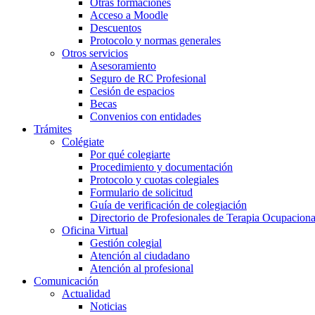
Otras formaciones
Acceso a Moodle
Descuentos
Protocolo y normas generales
Otros servicios
Asesoramiento
Seguro de RC Profesional
Cesión de espacios
Becas
Convenios con entidades
Trámites
Colégiate
Por qué colegiarte
Procedimiento y documentación
Protocolo y cuotas colegiales
Formulario de solicitud
Guía de verificación de colegiación
Directorio de Profesionales de Terapia Ocupaciona
Oficina Virtual
Gestión colegial
Atención al ciudadano
Atención al profesional
Comunicación
Actualidad
Noticias