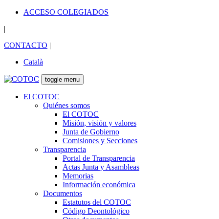
ACCESO COLEGIADOS
|
CONTACTO
|
Català
toggle menu
El COTOC
Quiénes somos
El COTOC
Misión, visión y valores
Junta de Gobierno
Comisiones y Secciones
Transparencia
Portal de Transparencia
Actas Junta y Asambleas
Memorias
Información económica
Documentos
Estatutos del COTOC
Código Deontológico