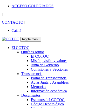
ACCESO COLEGIADOS
|
CONTACTO
|
Català
toggle menu
El COTOC
Quiénes somos
El COTOC
Misión, visión y valores
Junta de Gobierno
Comisiones y Secciones
Transparencia
Portal de Transparencia
Actas Junta y Asambleas
Memorias
Información económica
Documentos
Estatutos del COTOC
Código Deontológico