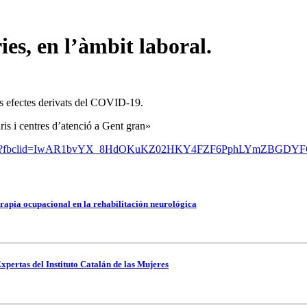
s, en l’àmbit laboral.
els efectes derivats del COVID-19.
aris i centres d’atenció a Gent gran»
-4152.pdf?fbclid=IwAR1bvYX_8HdOKuKZ02HKY4FZF6PphLYmZBGDY
rapia ocupacional en la rehabilitación neurológica
xpertas del Instituto Catalán de las Mujeres