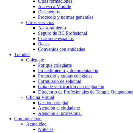
Otras formaciones
Acceso a Moodle
Descuentos
Protocolo y normas generales
Otros servicios
Asesoramiento
Seguro de RC Profesional
Cesión de espacios
Becas
Convenios con entidades
Trámites
Colégiate
Por qué colegiarte
Procedimiento y documentación
Protocolo y cuotas colegiales
Formulario de solicitud
Guía de verificación de colegiación
Directorio de Profesionales de Terapia Ocupaciona
Oficina Virtual
Gestión colegial
Atención al ciudadano
Atención al profesional
Comunicación
Actualidad
Noticias