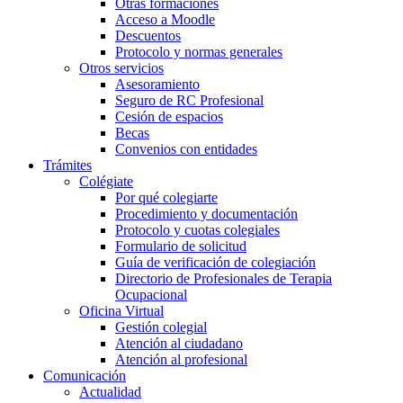
Otras formaciones
Acceso a Moodle
Descuentos
Protocolo y normas generales
Otros servicios
Asesoramiento
Seguro de RC Profesional
Cesión de espacios
Becas
Convenios con entidades
Trámites
Colégiate
Por qué colegiarte
Procedimiento y documentación
Protocolo y cuotas colegiales
Formulario de solicitud
Guía de verificación de colegiación
Directorio de Profesionales de Terapia
Ocupacional
Oficina Virtual
Gestión colegial
Atención al ciudadano
Atención al profesional
Comunicación
Actualidad