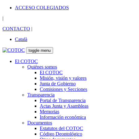
ACCESO COLEGIADOS
|
CONTACTO
|
Català
toggle menu
El COTOC
Quiénes somos
El COTOC
Misión, visión y valores
Junta de Gobierno
Comisiones y Secciones
Transparencia
Portal de Transparencia
Actas Junta y Asambleas
Memorias
Información económica
Documentos
Estatutos del COTOC
Código Deontológico