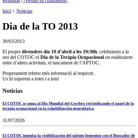
Registrar
|
¿Perdió su contraseña?
Inici
>
Noticias
Dia de la TO 2013
30/03/2013
El proper
divendres dia 19 d’abril a les 19:30h
. celebrarem a la
seu del COTOC el
Dia de la Teràpia Ocupacional
on realitzarem
entre d’altres activitats, el tancament de l’APTOC.
Properament rebreu més informació al respecte.
Us hi esperem a totes i a tots!
Noticias
El COTOC se suma al Día Mundial del Cerebro reivindicando el papel de la
terapia ocupacional en la rehabilitación neurológica
31/07/2026
El COTOC impulsa la visibilización del talento femenino con el Buscador de