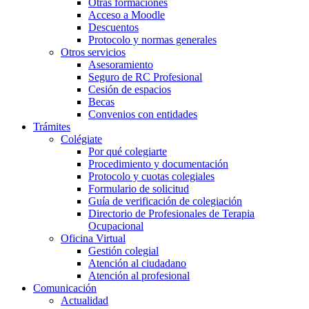
Otras formaciones
Acceso a Moodle
Descuentos
Protocolo y normas generales
Otros servicios
Asesoramiento
Seguro de RC Profesional
Cesión de espacios
Becas
Convenios con entidades
Trámites
Colégiate
Por qué colegiarte
Procedimiento y documentación
Protocolo y cuotas colegiales
Formulario de solicitud
Guía de verificación de colegiación
Directorio de Profesionales de Terapia
Ocupacional
Oficina Virtual
Gestión colegial
Atención al ciudadano
Atención al profesional
Comunicación
Actualidad