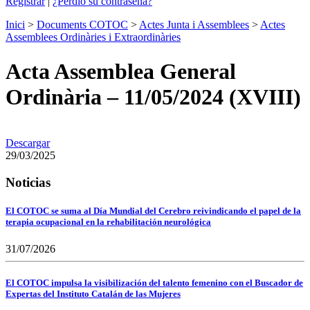
Registrar
|
¿Perdió su contraseña?
Inici
>
Documents COTOC
>
Actes Junta i Assemblees
>
Actes
Assemblees Ordinàries i Extraordinàries
Acta Assemblea General
Ordinària – 11/05/2024 (XVIII)
Descargar
29/03/2025
Noticias
El COTOC se suma al Día Mundial del Cerebro reivindicando el papel de la
terapia ocupacional en la rehabilitación neurológica
31/07/2026
El COTOC impulsa la visibilización del talento femenino con el Buscador de
Expertas del Instituto Catalán de las Mujeres