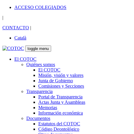
ACCESO COLEGIADOS
|
CONTACTO
|
Català
toggle menu
El COTOC
Quiénes somos
El COTOC
Misión, visión y valores
Junta de Gobierno
Comisiones y Secciones
Transparencia
Portal de Transparencia
Actas Junta y Asambleas
Memorias
Información económica
Documentos
Estatutos del COTOC
Código Deontológico