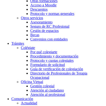
Otras formaciones
Acceso a Moodle
Descuentos
Protocolo y normas generales
Otros servicios
Asesoramiento
Seguro de RC Profesional
Cesión de espacios
Becas
Convenios con entidades
Trámites
Colégiate
Por qué colegiarte
Procedimiento y documentación
Protocolo y cuotas colegiales
Formulario de solicitud
Guía de verificación de colegiación
Directorio de Profesionales de Terapia
Ocupacional
Oficina Virtual
Gestión colegial
Atención al ciudadano
Atención al profesional
Comunicación
Actualidad