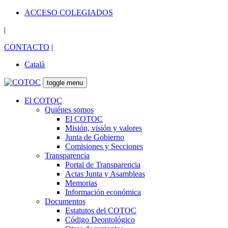
ACCESO COLEGIADOS
|
CONTACTO
|
Català
toggle menu
El COTOC
Quiénes somos
El COTOC
Misión, visión y valores
Junta de Gobierno
Comisiones y Secciones
Transparencia
Portal de Transparencia
Actas Junta y Asambleas
Memorias
Información económica
Documentos
Estatutos del COTOC
Código Deontológico