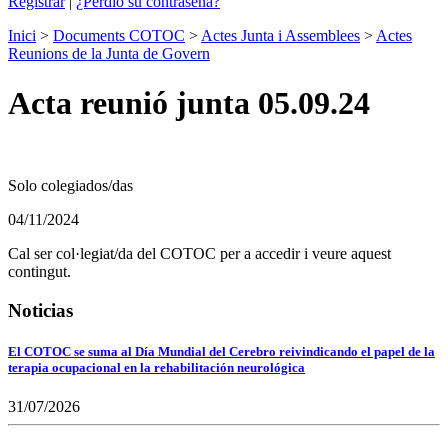
Registrar
|
¿Perdió su contraseña?
Inici
>
Documents COTOC
>
Actes Junta i Assemblees
>
Actes
Reunions de la Junta de Govern
Acta reunió junta 05.09.24
Solo colegiados/das
04/11/2024
Cal ser col·legiat/da del COTOC per a accedir i veure aquest
contingut.
Noticias
El COTOC se suma al Día Mundial del Cerebro reivindicando el papel de la
terapia ocupacional en la rehabilitación neurológica
31/07/2026