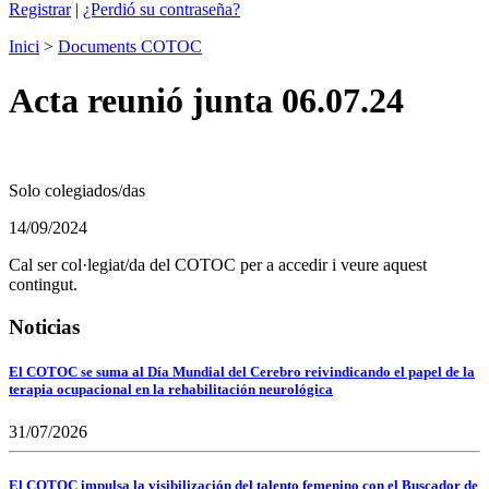
Registrar
|
¿Perdió su contraseña?
Inici
>
Documents COTOC
Acta reunió junta 06.07.24
Solo colegiados/das
14/09/2024
Cal ser col·legiat/da del COTOC per a accedir i veure aquest
contingut.
Noticias
El COTOC se suma al Día Mundial del Cerebro reivindicando el papel de la
terapia ocupacional en la rehabilitación neurológica
31/07/2026
El COTOC impulsa la visibilización del talento femenino con el Buscador de