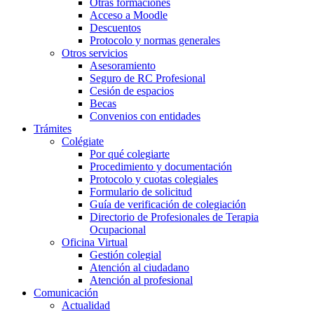
Otras formaciones
Acceso a Moodle
Descuentos
Protocolo y normas generales
Otros servicios
Asesoramiento
Seguro de RC Profesional
Cesión de espacios
Becas
Convenios con entidades
Trámites
Colégiate
Por qué colegiarte
Procedimiento y documentación
Protocolo y cuotas colegiales
Formulario de solicitud
Guía de verificación de colegiación
Directorio de Profesionales de Terapia
Ocupacional
Oficina Virtual
Gestión colegial
Atención al ciudadano
Atención al profesional
Comunicación
Actualidad