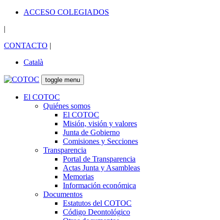
ACCESO COLEGIADOS
|
CONTACTO
|
Català
toggle menu
El COTOC
Quiénes somos
El COTOC
Misión, visión y valores
Junta de Gobierno
Comisiones y Secciones
Transparencia
Portal de Transparencia
Actas Junta y Asambleas
Memorias
Información económica
Documentos
Estatutos del COTOC
Código Deontológico