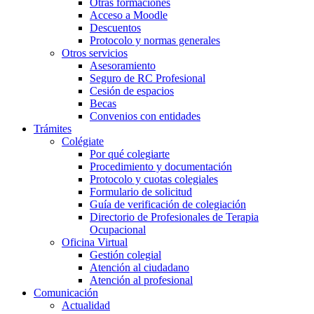
Otras formaciones
Acceso a Moodle
Descuentos
Protocolo y normas generales
Otros servicios
Asesoramiento
Seguro de RC Profesional
Cesión de espacios
Becas
Convenios con entidades
Trámites
Colégiate
Por qué colegiarte
Procedimiento y documentación
Protocolo y cuotas colegiales
Formulario de solicitud
Guía de verificación de colegiación
Directorio de Profesionales de Terapia
Ocupacional
Oficina Virtual
Gestión colegial
Atención al ciudadano
Atención al profesional
Comunicación
Actualidad