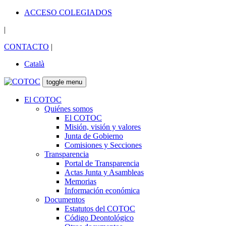
ACCESO COLEGIADOS
|
CONTACTO
|
Català
toggle menu
El COTOC
Quiénes somos
El COTOC
Misión, visión y valores
Junta de Gobierno
Comisiones y Secciones
Transparencia
Portal de Transparencia
Actas Junta y Asambleas
Memorias
Información económica
Documentos
Estatutos del COTOC
Código Deontológico