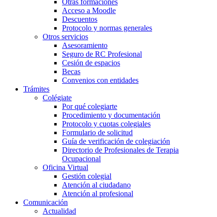
Otras formaciones
Acceso a Moodle
Descuentos
Protocolo y normas generales
Otros servicios
Asesoramiento
Seguro de RC Profesional
Cesión de espacios
Becas
Convenios con entidades
Trámites
Colégiate
Por qué colegiarte
Procedimiento y documentación
Protocolo y cuotas colegiales
Formulario de solicitud
Guía de verificación de colegiación
Directorio de Profesionales de Terapia
Ocupacional
Oficina Virtual
Gestión colegial
Atención al ciudadano
Atención al profesional
Comunicación
Actualidad