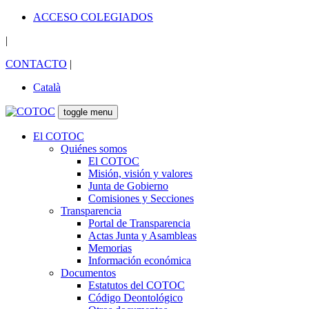
ACCESO COLEGIADOS
|
CONTACTO
|
Català
toggle menu
El COTOC
Quiénes somos
El COTOC
Misión, visión y valores
Junta de Gobierno
Comisiones y Secciones
Transparencia
Portal de Transparencia
Actas Junta y Asambleas
Memorias
Información económica
Documentos
Estatutos del COTOC
Código Deontológico