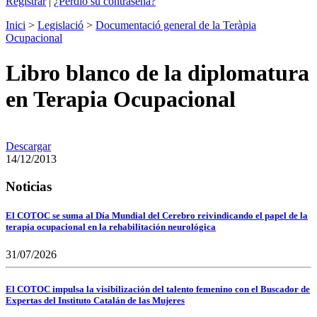
Registrar
|
¿Perdió su contraseña?
Inici
>
Legislació
>
Documentació general de la Teràpia
Ocupacional
Libro blanco de la diplomatura
en Terapia Ocupacional
Descargar
14/12/2013
Noticias
El COTOC se suma al Día Mundial del Cerebro reivindicando el papel de la
terapia ocupacional en la rehabilitación neurológica
31/07/2026
El COTOC impulsa la visibilización del talento femenino con el Buscador de
Expertas del Instituto Catalán de las Mujeres