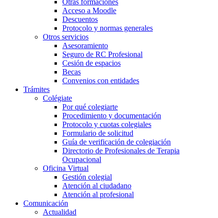
Otras formaciones
Acceso a Moodle
Descuentos
Protocolo y normas generales
Otros servicios
Asesoramiento
Seguro de RC Profesional
Cesión de espacios
Becas
Convenios con entidades
Trámites
Colégiate
Por qué colegiarte
Procedimiento y documentación
Protocolo y cuotas colegiales
Formulario de solicitud
Guía de verificación de colegiación
Directorio de Profesionales de Terapia
Ocupacional
Oficina Virtual
Gestión colegial
Atención al ciudadano
Atención al profesional
Comunicación
Actualidad