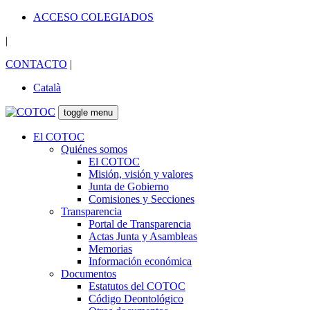
ACCESO COLEGIADOS
|
CONTACTO
|
Català
toggle menu
El COTOC
Quiénes somos
El COTOC
Misión, visión y valores
Junta de Gobierno
Comisiones y Secciones
Transparencia
Portal de Transparencia
Actas Junta y Asambleas
Memorias
Información económica
Documentos
Estatutos del COTOC
Código Deontológico