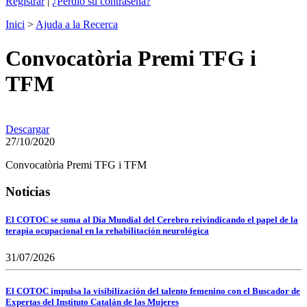
Registrar
|
¿Perdió su contraseña?
Inici
>
Ajuda a la Recerca
Convocatòria Premi TFG i
TFM
Descargar
27/10/2020
Convocatòria Premi TFG i TFM
Noticias
El COTOC se suma al Día Mundial del Cerebro reivindicando el papel de la
terapia ocupacional en la rehabilitación neurológica
31/07/2026
El COTOC impulsa la visibilización del talento femenino con el Buscador de
Expertas del Instituto Catalán de las Mujeres