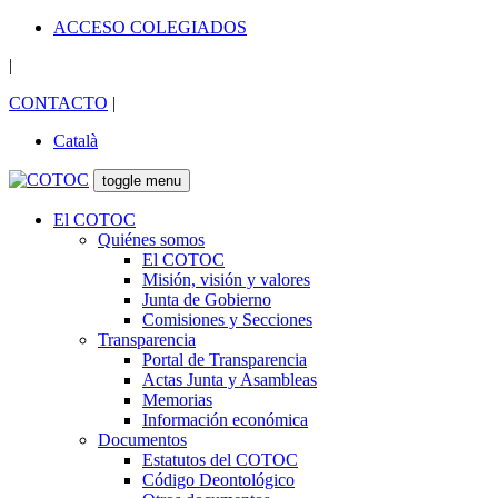
ACCESO COLEGIADOS
|
CONTACTO
|
Català
toggle menu
El COTOC
Quiénes somos
El COTOC
Misión, visión y valores
Junta de Gobierno
Comisiones y Secciones
Transparencia
Portal de Transparencia
Actas Junta y Asambleas
Memorias
Información económica
Documentos
Estatutos del COTOC
Código Deontológico