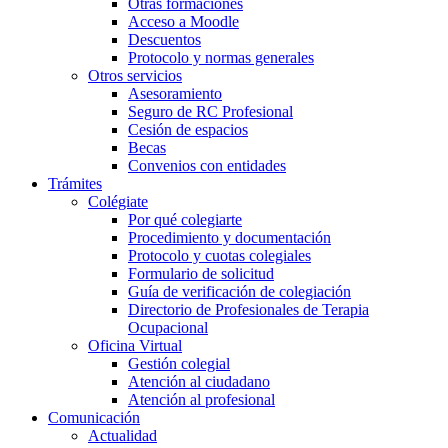
Otras formaciones
Acceso a Moodle
Descuentos
Protocolo y normas generales
Otros servicios
Asesoramiento
Seguro de RC Profesional
Cesión de espacios
Becas
Convenios con entidades
Trámites
Colégiate
Por qué colegiarte
Procedimiento y documentación
Protocolo y cuotas colegiales
Formulario de solicitud
Guía de verificación de colegiación
Directorio de Profesionales de Terapia
Ocupacional
Oficina Virtual
Gestión colegial
Atención al ciudadano
Atención al profesional
Comunicación
Actualidad