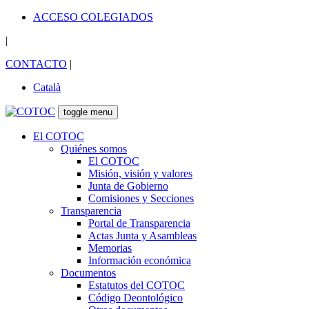
ACCESO COLEGIADOS
|
CONTACTO
|
Català
toggle menu
El COTOC
Quiénes somos
El COTOC
Misión, visión y valores
Junta de Gobierno
Comisiones y Secciones
Transparencia
Portal de Transparencia
Actas Junta y Asambleas
Memorias
Información económica
Documentos
Estatutos del COTOC
Código Deontológico