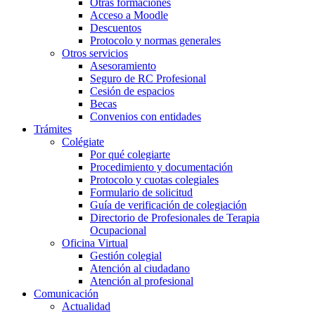
Otras formaciones
Acceso a Moodle
Descuentos
Protocolo y normas generales
Otros servicios
Asesoramiento
Seguro de RC Profesional
Cesión de espacios
Becas
Convenios con entidades
Trámites
Colégiate
Por qué colegiarte
Procedimiento y documentación
Protocolo y cuotas colegiales
Formulario de solicitud
Guía de verificación de colegiación
Directorio de Profesionales de Terapia
Ocupacional
Oficina Virtual
Gestión colegial
Atención al ciudadano
Atención al profesional
Comunicación
Actualidad