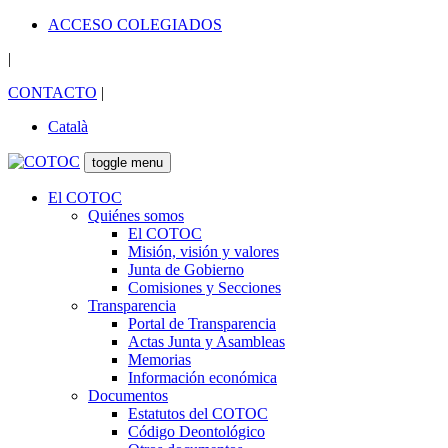
ACCESO COLEGIADOS
|
CONTACTO
|
Català
toggle menu
El COTOC
Quiénes somos
El COTOC
Misión, visión y valores
Junta de Gobierno
Comisiones y Secciones
Transparencia
Portal de Transparencia
Actas Junta y Asambleas
Memorias
Información económica
Documentos
Estatutos del COTOC
Código Deontológico