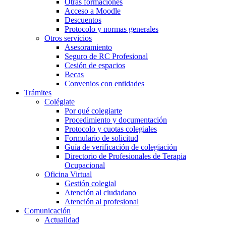
Otras formaciones
Acceso a Moodle
Descuentos
Protocolo y normas generales
Otros servicios
Asesoramiento
Seguro de RC Profesional
Cesión de espacios
Becas
Convenios con entidades
Trámites
Colégiate
Por qué colegiarte
Procedimiento y documentación
Protocolo y cuotas colegiales
Formulario de solicitud
Guía de verificación de colegiación
Directorio de Profesionales de Terapia
Ocupacional
Oficina Virtual
Gestión colegial
Atención al ciudadano
Atención al profesional
Comunicación
Actualidad